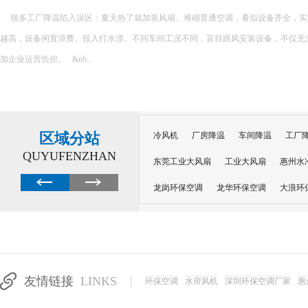
蒸发冷空调降温效果显著，在干燥环境中效果更佳。一般情况下，一台设备可覆盖较大面积，
米，平均可降温 8-13 度，能快速缓解夏日高温。不过在空气湿度较高的湿润地区，
限制。...
区域分站
冷风机
厂房降温
车间降温
工厂
QUYUFENZHAN
东莞工业大风扇
工业大风扇
惠州水
龙岗环保空调
龙华环保空调
大浪环
电子车间降温
注塑厂房降温
注塑车
移动冷风机
东莞水帘风机
深圳龙岗
东莞水帘工程
水帘定制
水帘纸
友情链接
LINKS
环保空调
水帘风机
深圳环保空调厂家
惠
工业省电空调管道机组
深圳注塑车间降