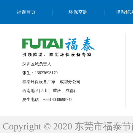
上海篮球馆降温设备
浙江蒸发冷省电空
福泰首页
环保空调
降温解
南京棋牌室降温
上海棋牌室降温
广
泉州工业省电空调
金华蒸发冷省电空调
桂林工业省电空调
梧州工业省电空调
佛山水帘风机生产厂家
东莞工厂降温通
清远永磁工业大吊扇
东莞铝合金湿帘定
深圳区域负责人
广州蒸发冷空调厂家
江西工业蒸发冷空
张生：13823698170
福泰环保设备厂家—成都分公司
永州车间降温省电空调
岳阳车间降温省
西南地区(四川、重庆、成都)
洪浪节能省电空调厂家
龙井节能省电空
夏生电话：+8618030698742
新安车间降温省电空调
黎光车间降温省
平山蒸发冷空调厂家
龙溪蒸发冷空调厂
Copyright © 2020 东莞
龙门蒸发冷空调厂家
博罗蒸发冷空调厂