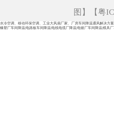
青海工业蒸发冷空调
重庆工业蒸发冷空
图
】【
粤IC
徐州水冷空调
常州水冷空调
苏州水
水冷空调、移动环保空调、工业大风扇厂家、厂房车间降温通风解决方案
湖州环保空调
合肥水冷空调
芜湖水
橡塑厂车间降温|电路板车间降温|电线电缆厂降温|电镀厂车间降温|模具
龙西车间降温省电空调
五联车间降温省
沙田车间降温省电空调
丹竹头车间降温
塘厦蒸发冷空调厂家
凤岗蒸发冷空调厂
中堂蒸发冷空调厂家
高埗蒸发冷空调厂
白云区蒸发冷空调厂家
荔湾车间降温省
增城蒸发冷空调厂家
从化车间降温省电
河南岸蒸发冷空调厂家
惠环蒸发冷空调
杨桥蒸发冷空调厂家
石湾蒸发冷空调厂
茶山塑胶厂降温
东莞工业大吊扇厂家