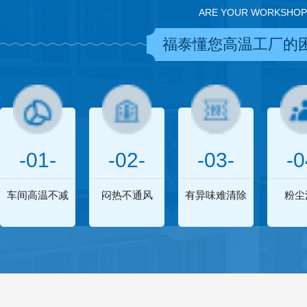
ARE YOUR WORKSHOP
福泰懂您高温工厂的
-01-
-02-
-03-
-0
车间高温不减
闷热不通风
有异味难清除
粉尘