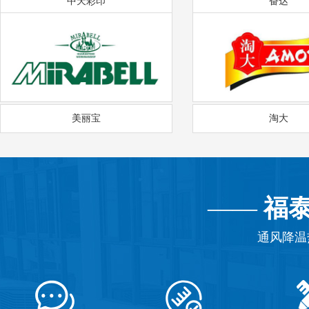
中天彩印
奋达
美丽宝
淘大
——
福
通风降温