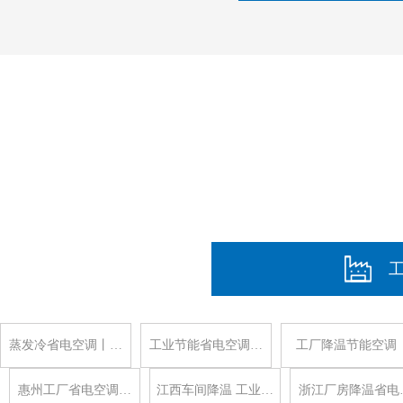
蒸发冷省电空调丨…
工业节能省电空调…
工厂降温节能空调
惠州工厂省电空调…
江西车间降温 工业…
浙江厂房降温省电