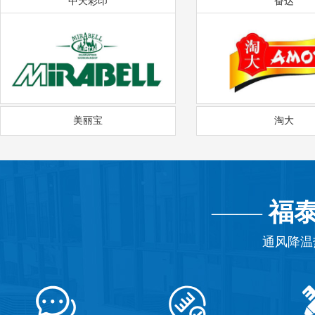
中天彩印
奋达
美丽宝
淘大
——
福
通风降温