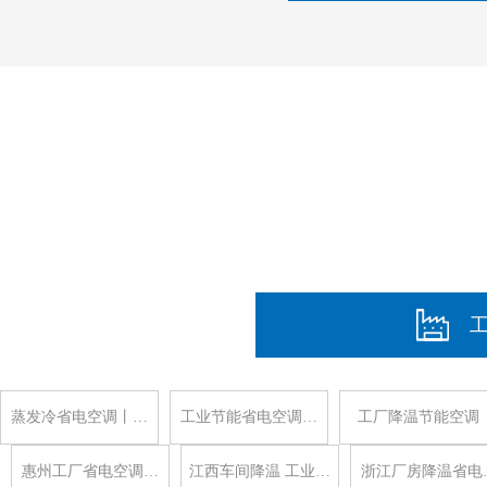
蒸发冷省电空调丨…
工业节能省电空调…
工厂降温节能空调
惠州工厂省电空调…
江西车间降温 工业…
浙江厂房降温省电