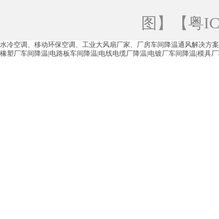
青海工业蒸发冷空调
重庆工业蒸发冷空
图
】【
粤IC
徐州水冷空调
常州水冷空调
苏州水
水冷空调、移动环保空调、工业大风扇厂家、厂房车间降温通风解决方案
湖州环保空调
合肥水冷空调
芜湖水
橡塑厂车间降温|电路板车间降温|电线电缆厂降温|电镀厂车间降温|模具
龙西车间降温省电空调
五联车间降温省
沙田车间降温省电空调
丹竹头车间降温
塘厦蒸发冷空调厂家
凤岗蒸发冷空调厂
中堂蒸发冷空调厂家
高埗蒸发冷空调厂
白云区蒸发冷空调厂家
荔湾车间降温省
增城蒸发冷空调厂家
从化车间降温省电
河南岸蒸发冷空调厂家
惠环蒸发冷空调
杨桥蒸发冷空调厂家
石湾蒸发冷空调厂
茶山塑胶厂降温
东莞工业大吊扇厂家