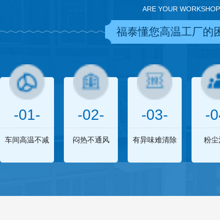
ARE YOUR WORKSHOP
福泰懂您高温工厂的
-01-
-02-
-03-
-0
车间高温不减
闷热不通风
有异味难清除
粉尘