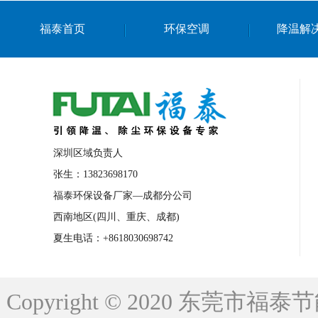
上海篮球馆降温设备
浙江蒸发冷省电空
福泰首页
环保空调
降温解
南京棋牌室降温
上海棋牌室降温
广
泉州工业省电空调
金华蒸发冷省电空调
桂林工业省电空调
梧州工业省电空调
佛山水帘风机生产厂家
东莞工厂降温通
清远永磁工业大吊扇
东莞铝合金湿帘定
深圳区域负责人
广州蒸发冷空调厂家
江西工业蒸发冷空
张生：13823698170
福泰环保设备厂家—成都分公司
永州车间降温省电空调
岳阳车间降温省
西南地区(四川、重庆、成都)
洪浪节能省电空调厂家
龙井节能省电空
夏生电话：+8618030698742
新安车间降温省电空调
黎光车间降温省
平山蒸发冷空调厂家
龙溪蒸发冷空调厂
Copyright © 2020 东莞
龙门蒸发冷空调厂家
博罗蒸发冷空调厂