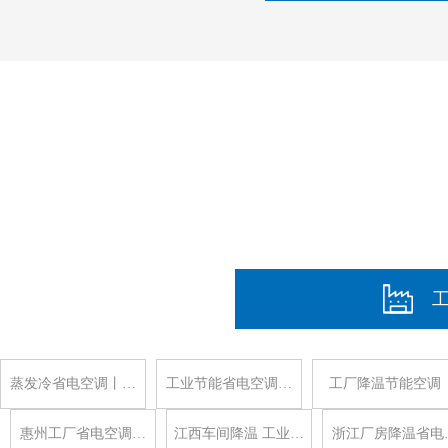
蒸发冷省电空调丨…
工业节能省电空调…
工厂降温节能空调
惠州工厂省电空调…
江西车间降温 工业…
浙江厂房降温省电