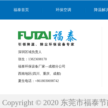
上海篮球馆降温设备
浙江蒸发冷省电空
福泰首页
环保空调
降温解
南京棋牌室降温
上海棋牌室降温
广
泉州工业省电空调
金华蒸发冷省电空调
桂林工业省电空调
梧州工业省电空调
佛山水帘风机生产厂家
东莞工厂降温通
清远永磁工业大吊扇
东莞铝合金湿帘定
深圳区域负责人
广州蒸发冷空调厂家
江西工业蒸发冷空
张生：13823698170
福泰环保设备厂家—成都分公司
永州车间降温省电空调
岳阳车间降温省
西南地区(四川、重庆、成都)
洪浪节能省电空调厂家
龙井节能省电空
夏生电话：+8618030698742
新安车间降温省电空调
黎光车间降温省
平山蒸发冷空调厂家
龙溪蒸发冷空调厂
Copyright © 2020 东莞
龙门蒸发冷空调厂家
博罗蒸发冷空调厂