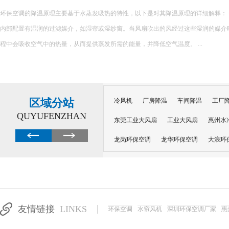
环保空调的降温原理主要基于水蒸发吸热的特性，以下是对其降温原理的详细解释： 一、核心原理 环保空调
内部配置有湿润的过滤媒介，如湿帘或湿纱窗。当风扇吹出的风经过这些湿润的媒介
程中会吸收空气中的热量，从而提供蒸发所需的能量，并降低空气温度。 ...
区域分站
冷风机
厂房降温
车间降温
工厂
QUYUFENZHAN
东莞工业大风扇
工业大风扇
惠州水
龙岗环保空调
龙华环保空调
大浪环
电子车间降温
注塑厂房降温
注塑车
移动冷风机
东莞水帘风机
深圳龙岗
东莞水帘工程
水帘定制
水帘纸
友情链接
LINKS
环保空调
水帘风机
深圳环保空调厂家
惠
工业省电空调管道机组
深圳注塑车间降