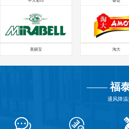
中天彩印
奋达
美丽宝
淘大
——
福
通风降温