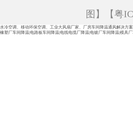
青海工业蒸发冷空调
重庆工业蒸发冷空
图
】【
粤IC
徐州水冷空调
常州水冷空调
苏州水
水冷空调、移动环保空调、工业大风扇厂家、厂房车间降温通风解决方案
湖州环保空调
合肥水冷空调
芜湖水
橡塑厂车间降温|电路板车间降温|电线电缆厂降温|电镀厂车间降温|模具
龙西车间降温省电空调
五联车间降温省
沙田车间降温省电空调
丹竹头车间降温
塘厦蒸发冷空调厂家
凤岗蒸发冷空调厂
中堂蒸发冷空调厂家
高埗蒸发冷空调厂
白云区蒸发冷空调厂家
荔湾车间降温省
增城蒸发冷空调厂家
从化车间降温省电
河南岸蒸发冷空调厂家
惠环蒸发冷空调
杨桥蒸发冷空调厂家
石湾蒸发冷空调厂
茶山塑胶厂降温
东莞工业大吊扇厂家