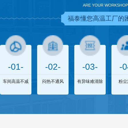
ARE YOUR WORKSHOP
福泰懂您高温工厂的
-01-
-02-
-03-
-0
车间高温不减
闷热不通风
有异味难清除
粉尘