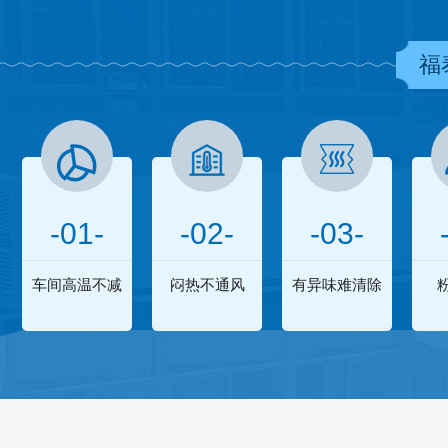
福
-01-
-02-
-03-
车间高温不减
闷热不通风
有异味难清除