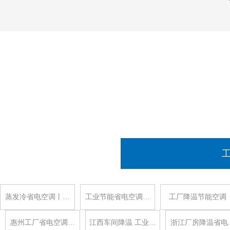
蒸发冷省电空调丨…
工业节能省电空调…
工厂降温节能空调
惠州工厂省电空调…
江西车间降温 工业…
浙江厂房降温省电