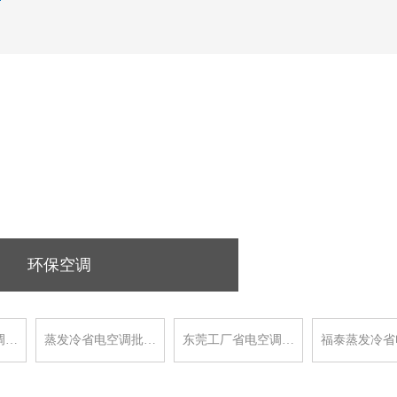
环保空调
调…
蒸发冷省电空调批…
东莞工厂省电空调…
福泰蒸发冷省