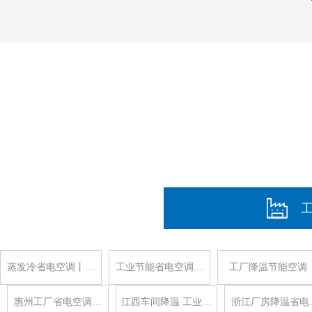
蒸发冷省电空调丨…
工业节能省电空调…
工厂降温节能空调
惠州工厂省电空调…
江西车间降温 工业…
浙江厂房降温省电