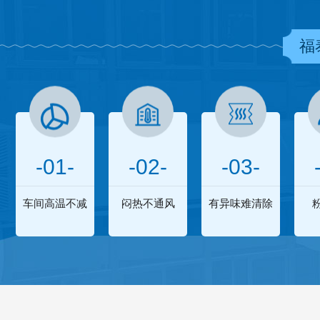
福
-01-
-02-
-03-
车间高温不减
闷热不通风
有异味难清除