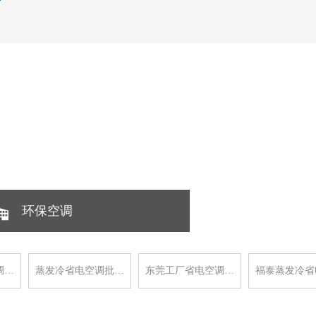
环保空调
调…
蒸发冷省电空调批…
东莞工厂省电空调…
福泰蒸发冷省