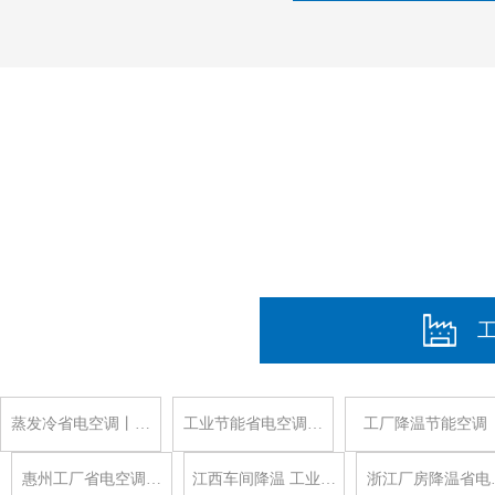
蒸发冷省电空调丨…
工业节能省电空调…
工厂降温节能空调
惠州工厂省电空调…
江西车间降温 工业…
浙江厂房降温省电