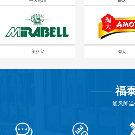
中天彩印
奋达
美丽宝
淘大
——
福
通风降温