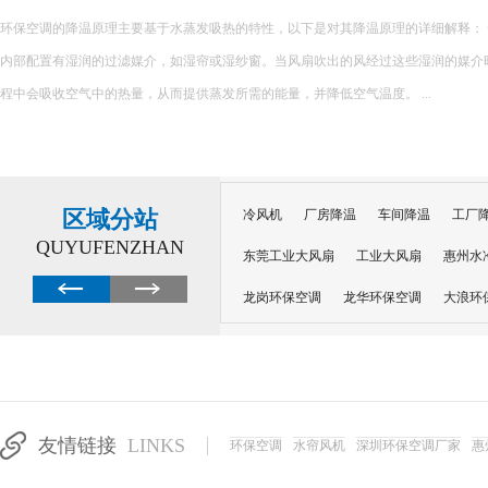
环保空调的降温原理主要基于水蒸发吸热的特性，以下是对其降温原理的详细解释： 一、核心原理 环保空调
内部配置有湿润的过滤媒介，如湿帘或湿纱窗。当风扇吹出的风经过这些湿润的媒介
程中会吸收空气中的热量，从而提供蒸发所需的能量，并降低空气温度。 ...
区域分站
冷风机
厂房降温
车间降温
工厂
QUYUFENZHAN
东莞工业大风扇
工业大风扇
惠州水
龙岗环保空调
龙华环保空调
大浪环
电子车间降温
注塑厂房降温
注塑车
移动冷风机
东莞水帘风机
深圳龙岗
东莞水帘工程
水帘定制
水帘纸
友情链接
LINKS
环保空调
水帘风机
深圳环保空调厂家
惠
工业省电空调管道机组
深圳注塑车间降