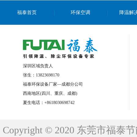
上海篮球馆降温设备
浙江蒸发冷省电空
福泰首页
环保空调
降温解
南京棋牌室降温
上海棋牌室降温
广
泉州工业省电空调
金华蒸发冷省电空调
桂林工业省电空调
梧州工业省电空调
佛山水帘风机生产厂家
东莞工厂降温通
清远永磁工业大吊扇
东莞铝合金湿帘定
深圳区域负责人
广州蒸发冷空调厂家
江西工业蒸发冷空
张生：13823698170
福泰环保设备厂家—成都分公司
永州车间降温省电空调
岳阳车间降温省
西南地区(四川、重庆、成都)
洪浪节能省电空调厂家
龙井节能省电空
夏生电话：+8618030698742
新安车间降温省电空调
黎光车间降温省
平山蒸发冷空调厂家
龙溪蒸发冷空调厂
Copyright © 2020 东莞
龙门蒸发冷空调厂家
博罗蒸发冷空调厂