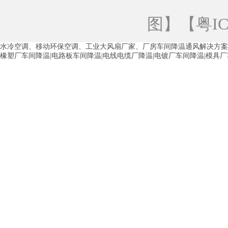
青海工业蒸发冷空调
重庆工业蒸发冷空
图
】【
粤IC
徐州水冷空调
常州水冷空调
苏州水
水冷空调、移动环保空调、工业大风扇厂家、厂房车间降温通风解决方案
湖州环保空调
合肥水冷空调
芜湖水
橡塑厂车间降温|电路板车间降温|电线电缆厂降温|电镀厂车间降温|模具
龙西车间降温省电空调
五联车间降温省
沙田车间降温省电空调
丹竹头车间降温
塘厦蒸发冷空调厂家
凤岗蒸发冷空调厂
中堂蒸发冷空调厂家
高埗蒸发冷空调厂
白云区蒸发冷空调厂家
荔湾车间降温省
增城蒸发冷空调厂家
从化车间降温省电
河南岸蒸发冷空调厂家
惠环蒸发冷空调
杨桥蒸发冷空调厂家
石湾蒸发冷空调厂
茶山塑胶厂降温
东莞工业大吊扇厂家