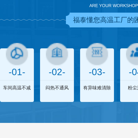
ARE YOUR WORKSHOP
福泰懂您高温工厂的
-01-
-02-
-03-
-0
车间高温不减
闷热不通风
有异味难清除
粉尘