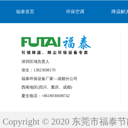
上海篮球馆降温设备
浙江蒸发冷省电空
福泰首页
环保空调
降温解
南京棋牌室降温
上海棋牌室降温
广
泉州工业省电空调
金华蒸发冷省电空调
桂林工业省电空调
梧州工业省电空调
佛山水帘风机生产厂家
东莞工厂降温通
清远永磁工业大吊扇
东莞铝合金湿帘定
深圳区域负责人
广州蒸发冷空调厂家
江西工业蒸发冷空
张生：13823698170
福泰环保设备厂家—成都分公司
永州车间降温省电空调
岳阳车间降温省
西南地区(四川、重庆、成都)
洪浪节能省电空调厂家
龙井节能省电空
夏生电话：+8618030698742
新安车间降温省电空调
黎光车间降温省
平山蒸发冷空调厂家
龙溪蒸发冷空调厂
Copyright © 2020 东莞
龙门蒸发冷空调厂家
博罗蒸发冷空调厂