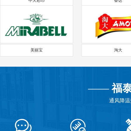
中天彩印
奋达
美丽宝
淘大
——
福
通风降温