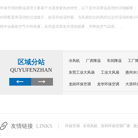
环保空调的降温原理主要基于水蒸发吸热的特性，以下是对其降温原理的详细解释： 一、核心原理 环保空调
内部配置有湿润的过滤媒介，如湿帘或湿纱窗。当风扇吹出的风经过这些湿润的媒介
程中会吸收空气中的热量，从而提供蒸发所需的能量，并降低空气温度。 ...
区域分站
冷风机
厂房降温
车间降温
工厂
QUYUFENZHAN
东莞工业大风扇
工业大风扇
惠州水
龙岗环保空调
龙华环保空调
大浪环
电子车间降温
注塑厂房降温
注塑车
移动冷风机
东莞水帘风机
深圳龙岗
东莞水帘工程
水帘定制
水帘纸
友情链接
LINKS
环保空调
水帘风机
深圳环保空调厂家
惠
工业省电空调管道机组
深圳注塑车间降