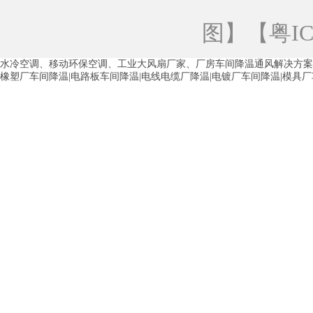
青海工业蒸发冷空调
重庆工业蒸发冷空
图
】【
粤IC
徐州水冷空调
常州水冷空调
苏州水
水冷空调、移动环保空调、工业大风扇厂家、厂房车间降温通风解决方案
湖州环保空调
合肥水冷空调
芜湖水
橡塑厂车间降温|电路板车间降温|电线电缆厂降温|电镀厂车间降温|模具
龙西车间降温省电空调
五联车间降温省
沙田车间降温省电空调
丹竹头车间降温
塘厦蒸发冷空调厂家
凤岗蒸发冷空调厂
中堂蒸发冷空调厂家
高埗蒸发冷空调厂
白云区蒸发冷空调厂家
荔湾车间降温省
增城蒸发冷空调厂家
从化车间降温省电
河南岸蒸发冷空调厂家
惠环蒸发冷空调
杨桥蒸发冷空调厂家
石湾蒸发冷空调厂
茶山塑胶厂降温
东莞工业大吊扇厂家