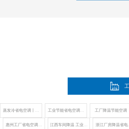
蒸发冷省电空调丨…
工业节能省电空调…
工厂降温节能空调
惠州工厂省电空调…
江西车间降温 工业…
浙江厂房降温省电