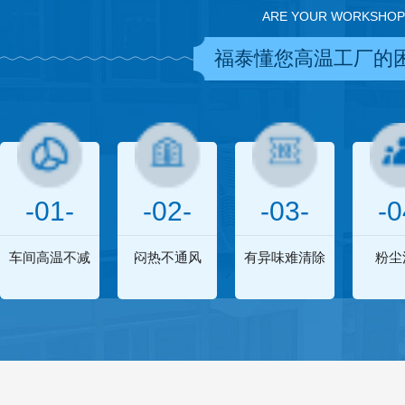
ARE YOUR WORKSHOP
福泰懂您高温工厂的
-01-
-02-
-03-
-0
车间高温不减
闷热不通风
有异味难清除
粉尘