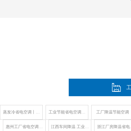
蒸发冷省电空调丨…
工业节能省电空调…
工厂降温节能空调
惠州工厂省电空调…
江西车间降温 工业…
浙江厂房降温省电