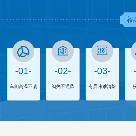
福
-01-
-02-
-03-
车间高温不减
闷热不通风
有异味难清除