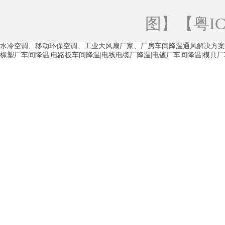
青海工业蒸发冷空调
重庆工业蒸发冷空
图
】【
粤IC
徐州水冷空调
常州水冷空调
苏州水
水冷空调、移动环保空调、工业大风扇厂家、厂房车间降温通风解决方案
湖州环保空调
合肥水冷空调
芜湖水
橡塑厂车间降温|电路板车间降温|电线电缆厂降温|电镀厂车间降温|模具
龙西车间降温省电空调
五联车间降温省
沙田车间降温省电空调
丹竹头车间降温
塘厦蒸发冷空调厂家
凤岗蒸发冷空调厂
中堂蒸发冷空调厂家
高埗蒸发冷空调厂
白云区蒸发冷空调厂家
荔湾车间降温省
增城蒸发冷空调厂家
从化车间降温省电
河南岸蒸发冷空调厂家
惠环蒸发冷空调
杨桥蒸发冷空调厂家
石湾蒸发冷空调厂
茶山塑胶厂降温
东莞工业大吊扇厂家