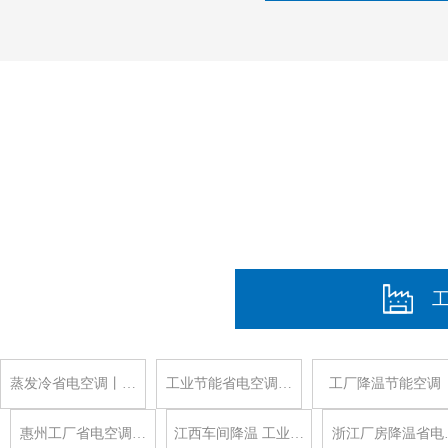
蒸发冷省电空调丨…
工业节能省电空调…
工厂降温节能空调
惠州工厂省电空调…
江西车间降温 工业…
浙江厂房降温省电