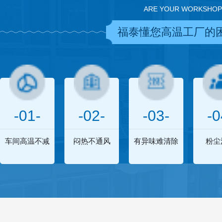
ARE YOUR WORKSHOP
福泰懂您高温工厂的
-01-
-02-
-03-
-0
车间高温不减
闷热不通风
有异味难清除
粉尘