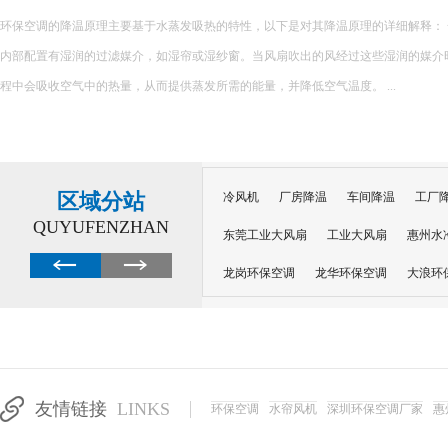
环保空调的降温原理主要基于水蒸发吸热的特性，以下是对其降温原理的详细解释： 一、核心原理 环保空调
内部配置有湿润的过滤媒介，如湿帘或湿纱窗。当风扇吹出的风经过这些湿润的媒介
程中会吸收空气中的热量，从而提供蒸发所需的能量，并降低空气温度。 ...
区域分站
冷风机
厂房降温
车间降温
工厂
QUYUFENZHAN
东莞工业大风扇
工业大风扇
惠州水
龙岗环保空调
龙华环保空调
大浪环
电子车间降温
注塑厂房降温
注塑车
移动冷风机
东莞水帘风机
深圳龙岗
东莞水帘工程
水帘定制
水帘纸
友情链接
LINKS
环保空调
水帘风机
深圳环保空调厂家
惠
工业省电空调管道机组
深圳注塑车间降