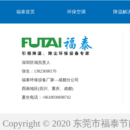
上海篮球馆降温设备
浙江蒸发冷省电空
福泰首页
环保空调
降温解
南京棋牌室降温
上海棋牌室降温
广
泉州工业省电空调
金华蒸发冷省电空调
桂林工业省电空调
梧州工业省电空调
佛山水帘风机生产厂家
东莞工厂降温通
清远永磁工业大吊扇
东莞铝合金湿帘定
深圳区域负责人
广州蒸发冷空调厂家
江西工业蒸发冷空
张生：13823698170
福泰环保设备厂家—成都分公司
永州车间降温省电空调
岳阳车间降温省
西南地区(四川、重庆、成都)
洪浪节能省电空调厂家
龙井节能省电空
夏生电话：+8618030698742
新安车间降温省电空调
黎光车间降温省
平山蒸发冷空调厂家
龙溪蒸发冷空调厂
Copyright © 2020 东莞
龙门蒸发冷空调厂家
博罗蒸发冷空调厂