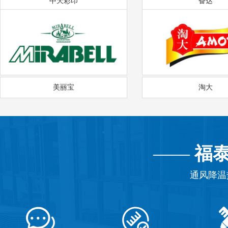
中天彩印
奋达
美丽宝
淘大
——
福
通风降温