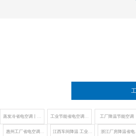
蒸发冷省电空调丨…
工业节能省电空调…
工厂降温节能空调
惠州工厂省电空调…
江西车间降温 工业…
浙江厂房降温省电