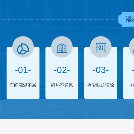
福
-01-
-02-
-03-
车间高温不减
闷热不通风
有异味难清除