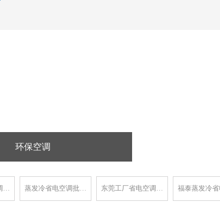
环保空调
调…
蒸发冷省电空调批…
东莞工厂省电空调…
福泰蒸发冷省