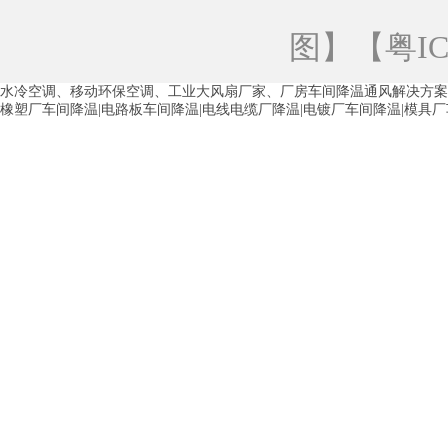
青海工业蒸发冷空调
重庆工业蒸发冷空
图
】【
粤IC
徐州水冷空调
常州水冷空调
苏州水
水冷空调、移动环保空调、工业大风扇厂家、厂房车间降温通风解决方案
湖州环保空调
合肥水冷空调
芜湖水
橡塑厂车间降温|电路板车间降温|电线电缆厂降温|电镀厂车间降温|模具
龙西车间降温省电空调
五联车间降温省
沙田车间降温省电空调
丹竹头车间降温
塘厦蒸发冷空调厂家
凤岗蒸发冷空调厂
中堂蒸发冷空调厂家
高埗蒸发冷空调厂
白云区蒸发冷空调厂家
荔湾车间降温省
增城蒸发冷空调厂家
从化车间降温省电
河南岸蒸发冷空调厂家
惠环蒸发冷空调
杨桥蒸发冷空调厂家
石湾蒸发冷空调厂
茶山塑胶厂降温
东莞工业大吊扇厂家