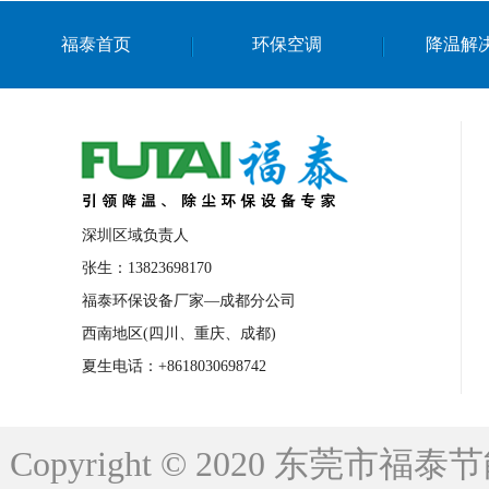
上海篮球馆降温设备
浙江蒸发冷省电空
福泰首页
环保空调
降温解
南京棋牌室降温
上海棋牌室降温
广
泉州工业省电空调
金华蒸发冷省电空调
桂林工业省电空调
梧州工业省电空调
佛山水帘风机生产厂家
东莞工厂降温通
清远永磁工业大吊扇
东莞铝合金湿帘定
深圳区域负责人
广州蒸发冷空调厂家
江西工业蒸发冷空
张生：13823698170
福泰环保设备厂家—成都分公司
永州车间降温省电空调
岳阳车间降温省
西南地区(四川、重庆、成都)
洪浪节能省电空调厂家
龙井节能省电空
夏生电话：+8618030698742
新安车间降温省电空调
黎光车间降温省
平山蒸发冷空调厂家
龙溪蒸发冷空调厂
Copyright © 2020 东莞
龙门蒸发冷空调厂家
博罗蒸发冷空调厂