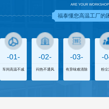
ARE YOUR WORKSHOP
福泰懂您高温工厂的
-01-
-02-
-03-
-0
车间高温不减
闷热不通风
有异味难清除
粉尘