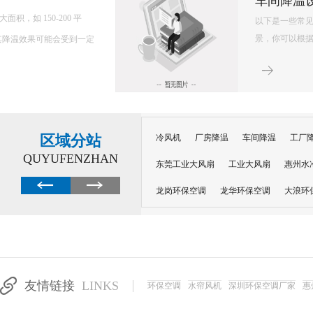
环保空调的降温原理主要基于水蒸发吸热的特性，以下是对其降温原理的详细解释： 一、核心原理 环保空调
内部配置有湿润的过滤媒介，如湿帘或湿纱窗。当风扇吹出的风经过这些湿润的媒介
程中会吸收空气中的热量，从而提供蒸发所需的能量，并降低空气温度。 ...
区域分站
冷风机
厂房降温
车间降温
工厂
QUYUFENZHAN
东莞工业大风扇
工业大风扇
惠州水
龙岗环保空调
龙华环保空调
大浪环
电子车间降温
注塑厂房降温
注塑车
移动冷风机
东莞水帘风机
深圳龙岗
东莞水帘工程
水帘定制
水帘纸
友情链接
LINKS
环保空调
水帘风机
深圳环保空调厂家
惠
工业省电空调管道机组
深圳注塑车间降