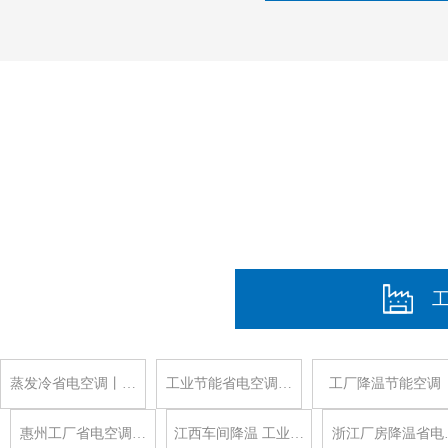
蒸发冷省电空调丨…
工业节能省电空调…
工厂降温节能空调
惠州工厂省电空调…
江西车间降温 工业…
浙江厂房降温省电