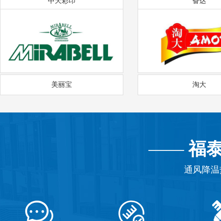
中天彩印
奋达
美丽宝
淘大
——
福
通风降温