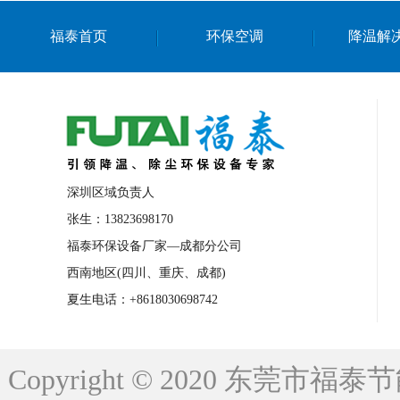
上海篮球馆降温设备
浙江蒸发冷省电空
福泰首页
环保空调
降温解
南京棋牌室降温
上海棋牌室降温
广
泉州工业省电空调
金华蒸发冷省电空调
桂林工业省电空调
梧州工业省电空调
佛山水帘风机生产厂家
东莞工厂降温通
清远永磁工业大吊扇
东莞铝合金湿帘定
深圳区域负责人
广州蒸发冷空调厂家
江西工业蒸发冷空
张生：13823698170
福泰环保设备厂家—成都分公司
永州车间降温省电空调
岳阳车间降温省
西南地区(四川、重庆、成都)
洪浪节能省电空调厂家
龙井节能省电空
夏生电话：+8618030698742
新安车间降温省电空调
黎光车间降温省
平山蒸发冷空调厂家
龙溪蒸发冷空调厂
Copyright © 2020 东莞
龙门蒸发冷空调厂家
博罗蒸发冷空调厂