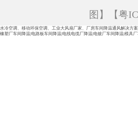
青海工业蒸发冷空调
重庆工业蒸发冷空
图
】【
粤IC
徐州水冷空调
常州水冷空调
苏州水
水冷空调、移动环保空调、工业大风扇厂家、厂房车间降温通风解决方案
湖州环保空调
合肥水冷空调
芜湖水
橡塑厂车间降温|电路板车间降温|电线电缆厂降温|电镀厂车间降温|模具
龙西车间降温省电空调
五联车间降温省
沙田车间降温省电空调
丹竹头车间降温
塘厦蒸发冷空调厂家
凤岗蒸发冷空调厂
中堂蒸发冷空调厂家
高埗蒸发冷空调厂
白云区蒸发冷空调厂家
荔湾车间降温省
增城蒸发冷空调厂家
从化车间降温省电
河南岸蒸发冷空调厂家
惠环蒸发冷空调
杨桥蒸发冷空调厂家
石湾蒸发冷空调厂
茶山塑胶厂降温
东莞工业大吊扇厂家