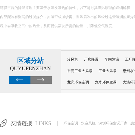
环保空调的降温原理主要基于水蒸发吸热的特性，以下是对其降温原理的详细解释： 一、核心原理 环保空调
内部配置有湿润的过滤媒介，如湿帘或湿纱窗。当风扇吹出的风经过这些湿润的媒介
程中会吸收空气中的热量，从而提供蒸发所需的能量，并降低空气温度。 ...
区域分站
冷风机
厂房降温
车间降温
工厂
QUYUFENZHAN
东莞工业大风扇
工业大风扇
惠州水
龙岗环保空调
龙华环保空调
大浪环
电子车间降温
注塑厂房降温
注塑车
移动冷风机
东莞水帘风机
深圳龙岗
东莞水帘工程
水帘定制
水帘纸
友情链接
LINKS
环保空调
水帘风机
深圳环保空调厂家
惠
工业省电空调管道机组
深圳注塑车间降