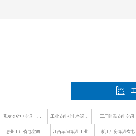
蒸发冷省电空调丨…
工业节能省电空调…
工厂降温节能空调
惠州工厂省电空调…
江西车间降温 工业…
浙江厂房降温省电