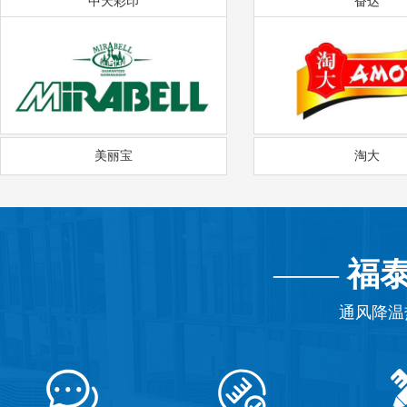
中天彩印
奋达
美丽宝
淘大
——
福
通风降温