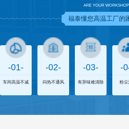
ARE YOUR WORKSHOP
福泰懂您高温工厂的
-01-
-02-
-03-
-0
车间高温不减
闷热不通风
有异味难清除
粉尘