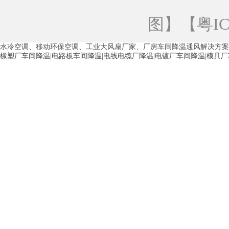
青海工业蒸发冷空调
重庆工业蒸发冷空
图
】【
粤IC
徐州水冷空调
常州水冷空调
苏州水
水冷空调、移动环保空调、工业大风扇厂家、厂房车间降温通风解决方案
湖州环保空调
合肥水冷空调
芜湖水
橡塑厂车间降温|电路板车间降温|电线电缆厂降温|电镀厂车间降温|模具
龙西车间降温省电空调
五联车间降温省
沙田车间降温省电空调
丹竹头车间降温
塘厦蒸发冷空调厂家
凤岗蒸发冷空调厂
中堂蒸发冷空调厂家
高埗蒸发冷空调厂
白云区蒸发冷空调厂家
荔湾车间降温省
增城蒸发冷空调厂家
从化车间降温省电
河南岸蒸发冷空调厂家
惠环蒸发冷空调
杨桥蒸发冷空调厂家
石湾蒸发冷空调厂
茶山塑胶厂降温
东莞工业大吊扇厂家