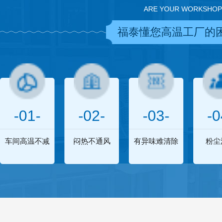
ARE YOUR WORKSHOP
福泰懂您高温工厂的
-01-
-02-
-03-
-0
车间高温不减
闷热不通风
有异味难清除
粉尘