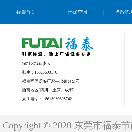
上海篮球馆降温设备
浙江蒸发冷省电空
福泰首页
环保空调
降温解
南京棋牌室降温
上海棋牌室降温
广
泉州工业省电空调
金华蒸发冷省电空调
桂林工业省电空调
梧州工业省电空调
佛山水帘风机生产厂家
东莞工厂降温通
清远永磁工业大吊扇
东莞铝合金湿帘定
深圳区域负责人
广州蒸发冷空调厂家
江西工业蒸发冷空
张生：13823698170
福泰环保设备厂家—成都分公司
永州车间降温省电空调
岳阳车间降温省
西南地区(四川、重庆、成都)
洪浪节能省电空调厂家
龙井节能省电空
夏生电话：+8618030698742
新安车间降温省电空调
黎光车间降温省
平山蒸发冷空调厂家
龙溪蒸发冷空调厂
Copyright © 2020 东莞
龙门蒸发冷空调厂家
博罗蒸发冷空调厂