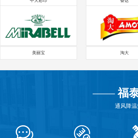
中天彩印
奋达
美丽宝
淘大
——
福
通风降温