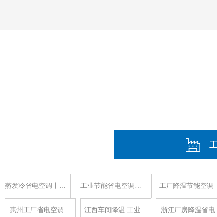
蒸发冷省电空调丨…
工业节能省电空调…
工厂降温节能空调
惠州工厂省电空调…
江西车间降温 工业…
浙江厂房降温省电