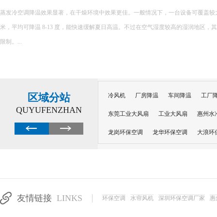
蒸发冷空调降温效果显著，在干燥环境中效果更佳。一般情况下，一台设备可覆盖较大面积，
米，平均可降温 8-13 度，能快速缓解夏日高温。不过在空气湿度较高的湿润地区，
限制。...
区域分站
冷风机
厂房降温
车间降温
工厂
QUYUFENZHAN
东莞工业大风扇
工业大风扇
惠州水
龙岗环保空调
龙华环保空调
大浪环
电子车间降温
注塑厂房降温
注塑车
移动冷风机
东莞水帘风机
深圳龙岗
东莞水帘工程
水帘定制
水帘纸
友情链接
LINKS
环保空调
水帘风机
深圳环保空调厂家
惠
工业省电空调管道机组
深圳注塑车间降