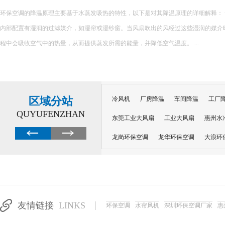
水帘
 环保空调
水帘风
一...
润的媒介时，水分会蒸发，这个过
区域分站
冷风机
厂房降温
车间降温
工厂
QUYUFENZHAN
东莞工业大风扇
工业大风扇
惠州水
龙岗环保空调
龙华环保空调
大浪环
电子车间降温
注塑厂房降温
注塑车
移动冷风机
东莞水帘风机
深圳龙岗
东莞水帘工程
水帘定制
水帘纸
友情链接
LINKS
环保空调
水帘风机
深圳环保空调厂家
惠
工业省电空调管道机组
深圳注塑车间降