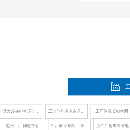
蒸发冷省电空调丨…
工业节能省电空调…
工厂降温节能空调
惠州工厂省电空调…
江西车间降温 工业…
浙江厂房降温省电