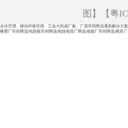
青海工业蒸发冷空调
重庆工业蒸发冷空
图
】【
粤IC
徐州水冷空调
常州水冷空调
苏州水
水冷空调、移动环保空调、工业大风扇厂家、厂房车间降温通风解决方案
湖州环保空调
合肥水冷空调
芜湖水
橡塑厂车间降温|电路板车间降温|电线电缆厂降温|电镀厂车间降温|模具
龙西车间降温省电空调
五联车间降温省
沙田车间降温省电空调
丹竹头车间降温
塘厦蒸发冷空调厂家
凤岗蒸发冷空调厂
中堂蒸发冷空调厂家
高埗蒸发冷空调厂
白云区蒸发冷空调厂家
荔湾车间降温省
增城蒸发冷空调厂家
从化车间降温省电
河南岸蒸发冷空调厂家
惠环蒸发冷空调
杨桥蒸发冷空调厂家
石湾蒸发冷空调厂
茶山塑胶厂降温
东莞工业大吊扇厂家