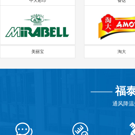
中天彩印
奋达
美丽宝
淘大
——
福
通风降温