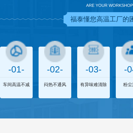
ARE YOUR WORKSHOP
福泰懂您高温工厂的
-01-
-02-
-03-
-0
车间高温不减
闷热不通风
有异味难清除
粉尘