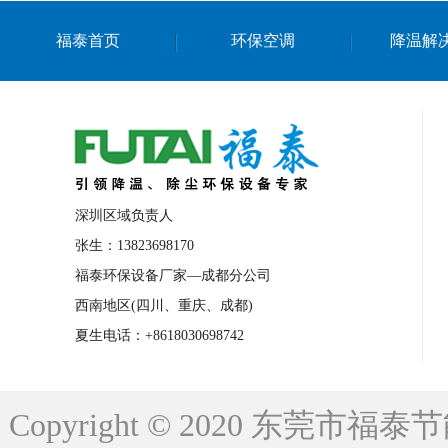
上海篮球馆降温设备
浙江蒸发冷省电空
福泰首页
环保空调
降温解
南京棋牌室降温
上海棋牌室降温
广
泉州工业省电空调
金华蒸发冷省电空调
桂林工业省电空调
梧州工业省电空调
佛山水帘风机生产厂家
东莞工厂降温通
清远永磁工业大吊扇
东莞铝合金湿帘定
深圳区域负责人
广州蒸发冷空调厂家
江西工业蒸发冷空
张生：13823698170
福泰环保设备厂家—成都分公司
永州车间降温省电空调
岳阳车间降温省
西南地区(四川、重庆、成都)
洪浪节能省电空调厂家
龙井节能省电空
夏生电话：+8618030698742
新安车间降温省电空调
黎光车间降温省
平山蒸发冷空调厂家
龙溪蒸发冷空调厂
Copyright © 2020 东莞
龙门蒸发冷空调厂家
博罗蒸发冷空调厂