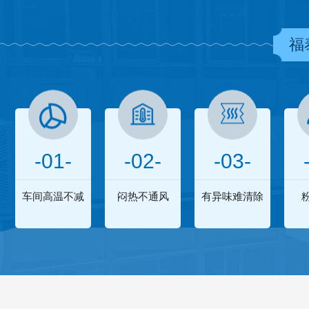
福
-01-
-02-
-03-
车间高温不减
闷热不通风
有异味难清除