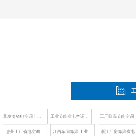
蒸发冷省电空调丨…
工业节能省电空调…
工厂降温节能空调
惠州工厂省电空调…
江西车间降温 工业…
浙江厂房降温省电