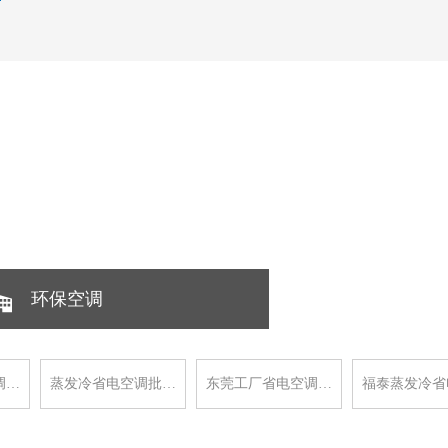
环保空调
调…
蒸发冷省电空调批…
东莞工厂省电空调…
福泰蒸发冷省