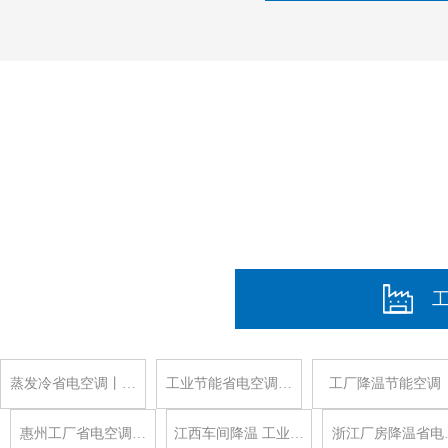
蒸发冷省电空调丨…
工业节能省电空调…
工厂降温节能空调
惠州工厂省电空调…
江西车间降温 工业…
浙江厂房降温省电