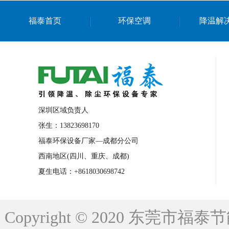
上海篮球馆降温设备
浙江蒸发冷省电空
福泰首页
环保空调
降温解
南京棋牌室降温
上海棋牌室降温
广
泉州工业省电空调
金华蒸发冷省电空调
桂林工业省电空调
梧州工业省电空调
佛山水帘风机生产厂家
东莞工厂降温通
清远永磁工业大吊扇
东莞铝合金湿帘定
深圳区域负责人
广州蒸发冷空调厂家
江西工业蒸发冷空
张生：13823698170
福泰环保设备厂家—成都分公司
永州车间降温省电空调
岳阳车间降温省
西南地区(四川、重庆、成都)
洪浪节能省电空调厂家
龙井节能省电空
夏生电话：+8618030698742
新安车间降温省电空调
黎光车间降温省
平山蒸发冷空调厂家
龙溪蒸发冷空调厂
Copyright © 2020 东莞
龙门蒸发冷空调厂家
博罗蒸发冷空调厂