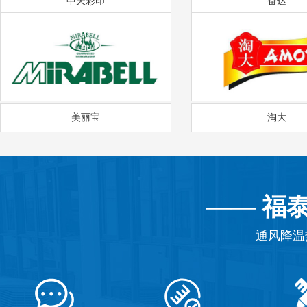
中天彩印
奋达
美丽宝
淘大
——
福
通风降温