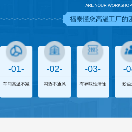
ARE YOUR WORKSHOP
福泰懂您高温工厂的
-01-
-02-
-03-
-0
车间高温不减
闷热不通风
有异味难清除
粉尘