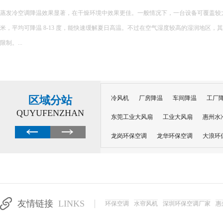
环保空调的降温原理主要基于水蒸发吸热的特性，以下是对其降温原理的详细解释： 一、核心原理
内部配置有湿润的过滤媒介，如湿帘或湿纱窗。当风扇吹出的风经过这些湿润
程中会吸收空气中的热量，从而提供蒸发所需的能量，并降低空气温度。 ...
区域分站
冷风机
厂房降温
车间降温
工厂
QUYUFENZHAN
东莞工业大风扇
工业大风扇
惠州水
龙岗环保空调
龙华环保空调
大浪环
电子车间降温
注塑厂房降温
注塑车
移动冷风机
东莞水帘风机
深圳龙岗
东莞水帘工程
水帘定制
水帘纸
友情链接
LINKS
环保空调
水帘风机
深圳环保空调厂家
惠
工业省电空调管道机组
深圳注塑车间降