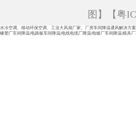
青海工业蒸发冷空调
重庆工业蒸发冷空
图
】【
粤IC
徐州水冷空调
常州水冷空调
苏州水
水冷空调、移动环保空调、工业大风扇厂家、厂房车间降温通风解决方案
湖州环保空调
合肥水冷空调
芜湖水
橡塑厂车间降温|电路板车间降温|电线电缆厂降温|电镀厂车间降温|模具
龙西车间降温省电空调
五联车间降温省
沙田车间降温省电空调
丹竹头车间降温
塘厦蒸发冷空调厂家
凤岗蒸发冷空调厂
中堂蒸发冷空调厂家
高埗蒸发冷空调厂
白云区蒸发冷空调厂家
荔湾车间降温省
增城蒸发冷空调厂家
从化车间降温省电
河南岸蒸发冷空调厂家
惠环蒸发冷空调
杨桥蒸发冷空调厂家
石湾蒸发冷空调厂
茶山塑胶厂降温
东莞工业大吊扇厂家