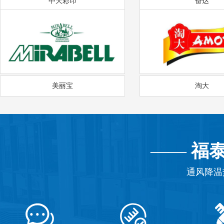
中天彩印
奋达
美丽宝
淘大
——
福
通风降温