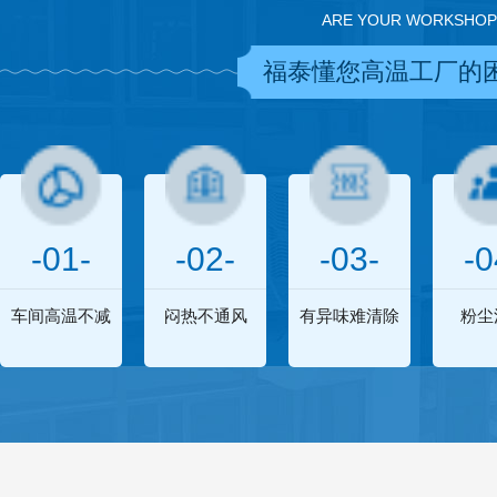
ARE YOUR WORKSHOP
福泰懂您高温工厂的
-01-
-02-
-03-
-0
车间高温不减
闷热不通风
有异味难清除
粉尘