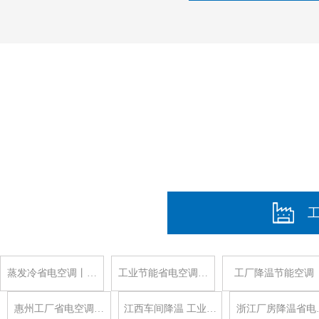
蒸发冷省电空调丨…
工业节能省电空调…
工厂降温节能空调
惠州工厂省电空调…
江西车间降温 工业…
浙江厂房降温省电