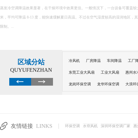
蒸发冷空调降温效果显著，在干燥环境中效果更佳。一般情况下，一台设备可覆盖较大面积，
米，平均可降温 8-13 度，能快速缓解夏日高温。不过在空气湿度较高的湿润地区，
限制。...
区域分站
冷风机
厂房降温
车间降温
工厂
QUYUFENZHAN
东莞工业大风扇
工业大风扇
惠州水
龙岗环保空调
龙华环保空调
大浪环
电子车间降温
注塑厂房降温
注塑车
移动冷风机
东莞水帘风机
深圳龙岗
东莞水帘工程
水帘定制
水帘纸
友情链接
LINKS
环保空调
水帘风机
深圳环保空调厂家
惠
工业省电空调管道机组
深圳注塑车间降