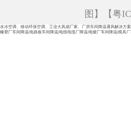
青海工业蒸发冷空调
重庆工业蒸发冷空
图
】【
粤IC
徐州水冷空调
常州水冷空调
苏州水
水冷空调、移动环保空调、工业大风扇厂家、厂房车间降温通风解决方案
湖州环保空调
合肥水冷空调
芜湖水
橡塑厂车间降温|电路板车间降温|电线电缆厂降温|电镀厂车间降温|模具
龙西车间降温省电空调
五联车间降温省
沙田车间降温省电空调
丹竹头车间降温
塘厦蒸发冷空调厂家
凤岗蒸发冷空调厂
中堂蒸发冷空调厂家
高埗蒸发冷空调厂
白云区蒸发冷空调厂家
荔湾车间降温省
增城蒸发冷空调厂家
从化车间降温省电
河南岸蒸发冷空调厂家
惠环蒸发冷空调
杨桥蒸发冷空调厂家
石湾蒸发冷空调厂
茶山塑胶厂降温
东莞工业大吊扇厂家