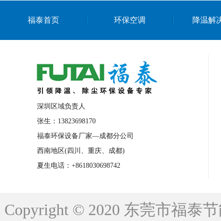
上海篮球馆降温设备
浙江蒸发冷省电空
福泰首页
环保空调
降温解
南京棋牌室降温
上海棋牌室降温
广
泉州工业省电空调
金华蒸发冷省电空调
桂林工业省电空调
梧州工业省电空调
佛山水帘风机生产厂家
东莞工厂降温通
清远永磁工业大吊扇
东莞铝合金湿帘定
深圳区域负责人
广州蒸发冷空调厂家
江西工业蒸发冷空
张生：13823698170
福泰环保设备厂家—成都分公司
永州车间降温省电空调
岳阳车间降温省
西南地区(四川、重庆、成都)
洪浪节能省电空调厂家
龙井节能省电空
夏生电话：+8618030698742
新安车间降温省电空调
黎光车间降温省
平山蒸发冷空调厂家
龙溪蒸发冷空调厂
Copyright © 2020 东莞
龙门蒸发冷空调厂家
博罗蒸发冷空调厂