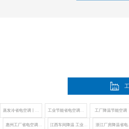
蒸发冷省电空调丨…
工业节能省电空调…
工厂降温节能空调
惠州工厂省电空调…
江西车间降温 工业…
浙江厂房降温省电