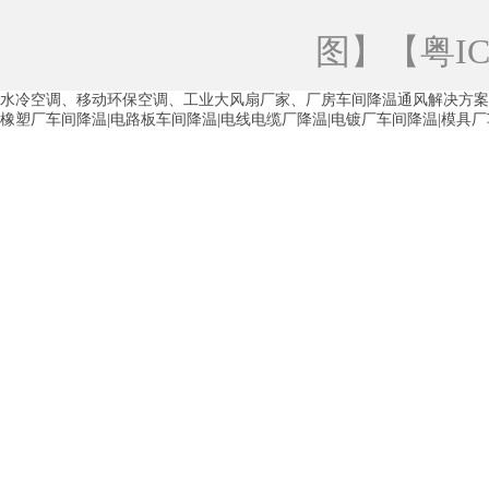
青海工业蒸发冷空调
重庆工业蒸发冷空
图
】【
粤IC
徐州水冷空调
常州水冷空调
苏州水
水冷空调、移动环保空调、工业大风扇厂家、厂房车间降温通风解决方案
湖州环保空调
合肥水冷空调
芜湖水
橡塑厂车间降温|电路板车间降温|电线电缆厂降温|电镀厂车间降温|模具
龙西车间降温省电空调
五联车间降温省
沙田车间降温省电空调
丹竹头车间降温
塘厦蒸发冷空调厂家
凤岗蒸发冷空调厂
中堂蒸发冷空调厂家
高埗蒸发冷空调厂
白云区蒸发冷空调厂家
荔湾车间降温省
增城蒸发冷空调厂家
从化车间降温省电
河南岸蒸发冷空调厂家
惠环蒸发冷空调
杨桥蒸发冷空调厂家
石湾蒸发冷空调厂
茶山塑胶厂降温
东莞工业大吊扇厂家