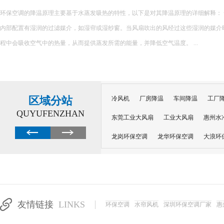
环保空调的降温原理主要基于水蒸发吸热的特性，以下是对其降温原理的详细解释： 一、核心原理 环保空调
内部配置有湿润的过滤媒介，如湿帘或湿纱窗。当风扇吹出的风经过这些湿润的媒介
程中会吸收空气中的热量，从而提供蒸发所需的能量，并降低空气温度。 ...
区域分站
冷风机
厂房降温
车间降温
工厂
QUYUFENZHAN
东莞工业大风扇
工业大风扇
惠州水
龙岗环保空调
龙华环保空调
大浪环
电子车间降温
注塑厂房降温
注塑车
移动冷风机
东莞水帘风机
深圳龙岗
东莞水帘工程
水帘定制
水帘纸
友情链接
LINKS
环保空调
水帘风机
深圳环保空调厂家
惠
工业省电空调管道机组
深圳注塑车间降