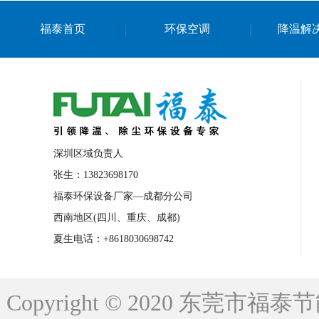
上海篮球馆降温设备
浙江蒸发冷省电空
福泰首页
环保空调
降温解
南京棋牌室降温
上海棋牌室降温
广
泉州工业省电空调
金华蒸发冷省电空调
桂林工业省电空调
梧州工业省电空调
佛山水帘风机生产厂家
东莞工厂降温通
清远永磁工业大吊扇
东莞铝合金湿帘定
深圳区域负责人
广州蒸发冷空调厂家
江西工业蒸发冷空
张生：13823698170
福泰环保设备厂家—成都分公司
永州车间降温省电空调
岳阳车间降温省
西南地区(四川、重庆、成都)
洪浪节能省电空调厂家
龙井节能省电空
夏生电话：+8618030698742
新安车间降温省电空调
黎光车间降温省
平山蒸发冷空调厂家
龙溪蒸发冷空调厂
Copyright © 2020 东莞
龙门蒸发冷空调厂家
博罗蒸发冷空调厂