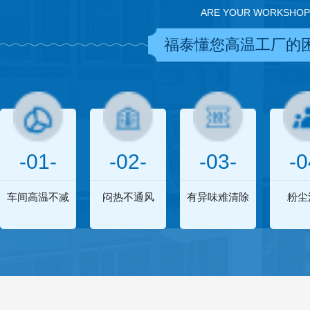
ARE YOUR WORKSHOP
福泰懂您高温工厂的
-01-
-02-
-03-
-0
车间高温不减
闷热不通风
有异味难清除
粉尘