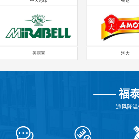
中天彩印
奋达
美丽宝
淘大
——
福
通风降温