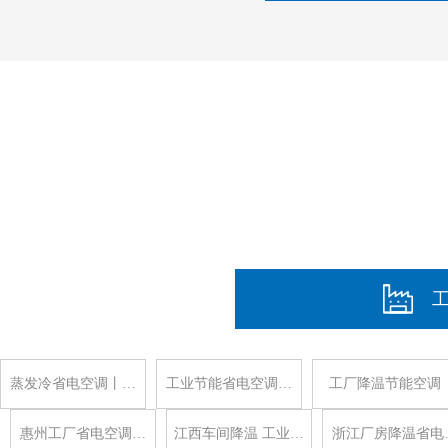
蒸发冷省电空调丨…
工业节能省电空调…
工厂降温节能空调
惠州工厂省电空调…
江西车间降温 工业…
浙江厂房降温省电