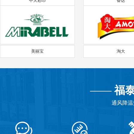
中天彩印
奋达
美丽宝
淘大
——
福
通风降温