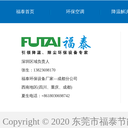
上海篮球馆降温设备
浙江蒸发冷省电空
福泰首页
环保空调
降温解
南京棋牌室降温
上海棋牌室降温
广
泉州工业省电空调
金华蒸发冷省电空调
桂林工业省电空调
梧州工业省电空调
佛山水帘风机生产厂家
东莞工厂降温通
清远永磁工业大吊扇
东莞铝合金湿帘定
深圳区域负责人
广州蒸发冷空调厂家
江西工业蒸发冷空
张生：13823698170
福泰环保设备厂家—成都分公司
永州车间降温省电空调
岳阳车间降温省
西南地区(四川、重庆、成都)
洪浪节能省电空调厂家
龙井节能省电空
夏生电话：+8618030698742
新安车间降温省电空调
黎光车间降温省
平山蒸发冷空调厂家
龙溪蒸发冷空调厂
Copyright © 2020 东莞
龙门蒸发冷空调厂家
博罗蒸发冷空调厂