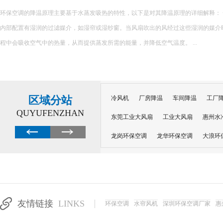
环保空调的降温原理主要基于水蒸发吸热的特性，以下是对其降温原理的详细解释： 一、核心原理 环保空调
内部配置有湿润的过滤媒介，如湿帘或湿纱窗。当风扇吹出的风经过这些湿润的媒介
程中会吸收空气中的热量，从而提供蒸发所需的能量，并降低空气温度。 ...
区域分站
冷风机
厂房降温
车间降温
工厂
QUYUFENZHAN
东莞工业大风扇
工业大风扇
惠州水
龙岗环保空调
龙华环保空调
大浪环
电子车间降温
注塑厂房降温
注塑车
移动冷风机
东莞水帘风机
深圳龙岗
东莞水帘工程
水帘定制
水帘纸
友情链接
LINKS
环保空调
水帘风机
深圳环保空调厂家
惠
工业省电空调管道机组
深圳注塑车间降