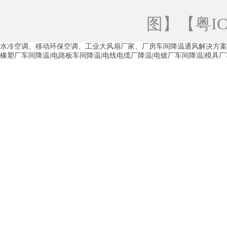
青海工业蒸发冷空调
重庆工业蒸发冷空
图
】【
粤IC
徐州水冷空调
常州水冷空调
苏州水
水冷空调、移动环保空调、工业大风扇厂家、厂房车间降温通风解决方案
湖州环保空调
合肥水冷空调
芜湖水
橡塑厂车间降温|电路板车间降温|电线电缆厂降温|电镀厂车间降温|模具
龙西车间降温省电空调
五联车间降温省
沙田车间降温省电空调
丹竹头车间降温
塘厦蒸发冷空调厂家
凤岗蒸发冷空调厂
中堂蒸发冷空调厂家
高埗蒸发冷空调厂
白云区蒸发冷空调厂家
荔湾车间降温省
增城蒸发冷空调厂家
从化车间降温省电
河南岸蒸发冷空调厂家
惠环蒸发冷空调
杨桥蒸发冷空调厂家
石湾蒸发冷空调厂
茶山塑胶厂降温
东莞工业大吊扇厂家