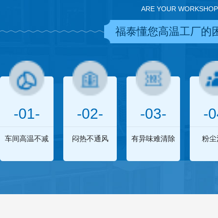
ARE YOUR WORKSHOP
福泰懂您高温工厂的
-01-
-02-
-03-
-0
车间高温不减
闷热不通风
有异味难清除
粉尘