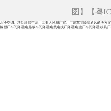
青海工业蒸发冷空调
重庆工业蒸发冷空
图
】【
粤IC
徐州水冷空调
常州水冷空调
苏州水
水冷空调、移动环保空调、工业大风扇厂家、厂房车间降温通风解决方案
湖州环保空调
合肥水冷空调
芜湖水
橡塑厂车间降温|电路板车间降温|电线电缆厂降温|电镀厂车间降温|模具
龙西车间降温省电空调
五联车间降温省
沙田车间降温省电空调
丹竹头车间降温
塘厦蒸发冷空调厂家
凤岗蒸发冷空调厂
中堂蒸发冷空调厂家
高埗蒸发冷空调厂
白云区蒸发冷空调厂家
荔湾车间降温省
增城蒸发冷空调厂家
从化车间降温省电
河南岸蒸发冷空调厂家
惠环蒸发冷空调
杨桥蒸发冷空调厂家
石湾蒸发冷空调厂
茶山塑胶厂降温
东莞工业大吊扇厂家