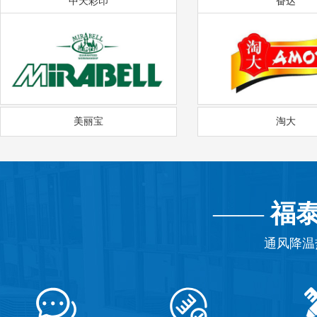
中天彩印
奋达
美丽宝
淘大
——
福
通风降温