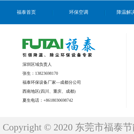
上海篮球馆降温设备
浙江蒸发冷省电空
福泰首页
环保空调
降温解
南京棋牌室降温
上海棋牌室降温
广
泉州工业省电空调
金华蒸发冷省电空调
桂林工业省电空调
梧州工业省电空调
佛山水帘风机生产厂家
东莞工厂降温通
清远永磁工业大吊扇
东莞铝合金湿帘定
深圳区域负责人
广州蒸发冷空调厂家
江西工业蒸发冷空
张生：13823698170
福泰环保设备厂家—成都分公司
永州车间降温省电空调
岳阳车间降温省
西南地区(四川、重庆、成都)
洪浪节能省电空调厂家
龙井节能省电空
夏生电话：+8618030698742
新安车间降温省电空调
黎光车间降温省
平山蒸发冷空调厂家
龙溪蒸发冷空调厂
Copyright © 2020 东莞
龙门蒸发冷空调厂家
博罗蒸发冷空调厂