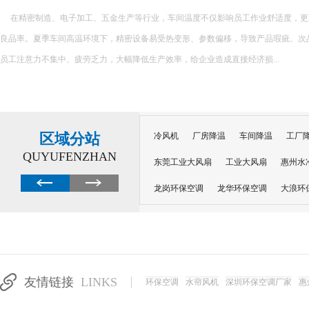
在精密制造、电子加工、五金生产等行业，车间温度不仅影响员工作业舒适度，更
良品率。夏季车间高温环境下，精密设备易受热变形、参数偏移，导致产品瑕疵、次
员工注意力不集中、疲劳乏力，大幅降低生产效率，给企业造成直接经济损...
区域分站
冷风机
厂房降温
车间降温
工厂
QUYUFENZHAN
东莞工业大风扇
工业大风扇
惠州水
龙岗环保空调
龙华环保空调
大浪环
电子车间降温
注塑厂房降温
注塑车
移动冷风机
东莞水帘风机
深圳龙岗
东莞水帘工程
水帘定制
水帘纸
友情链接
LINKS
环保空调
水帘风机
深圳环保空调厂家
惠
工业省电空调管道机组
深圳注塑车间降