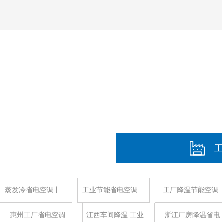
蒸发冷省电空调丨…
工业节能省电空调…
工厂降温节能空调
惠州工厂省电空调…
江西车间降温 工业…
浙江厂房降温省电