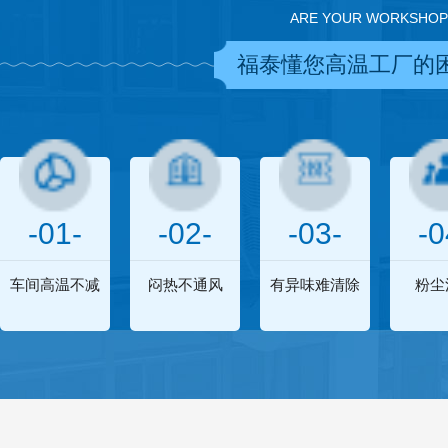
ARE YOUR WORKSHOP
福泰懂您高温工厂的
-01-
-02-
-03-
-0
车间高温不减
闷热不通风
有异味难清除
粉尘