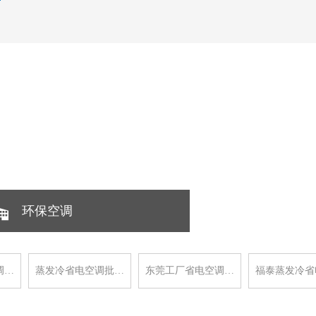
环保空调
调…
蒸发冷省电空调批…
东莞工厂省电空调…
福泰蒸发冷省