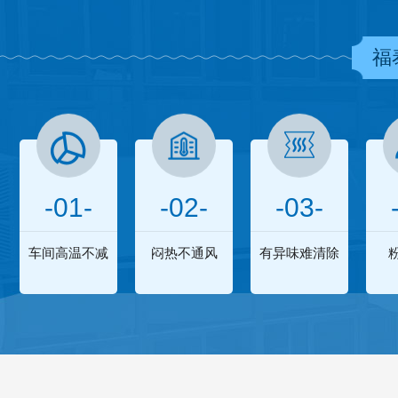
福
-01-
-02-
-03-
车间高温不减
闷热不通风
有异味难清除