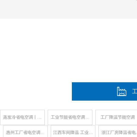
蒸发冷省电空调丨…
工业节能省电空调…
工厂降温节能空调
惠州工厂省电空调…
江西车间降温 工业…
浙江厂房降温省电