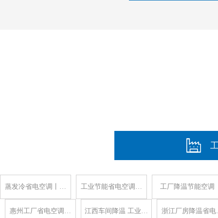
蒸发冷省电空调丨…
工业节能省电空调…
工厂降温节能空调
惠州工厂省电空调…
江西车间降温 工业…
浙江厂房降温省电