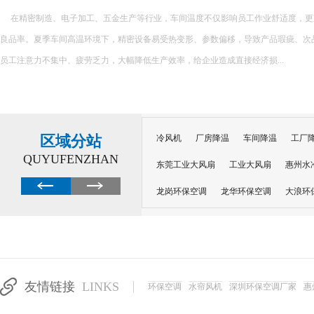
在精密制造、电子加工、五金生产等行业，车间温度不仅影响员工作业舒适度，更
良品率。夏季车间高温环境下，精密设备易受热变形、参数偏移，导致产品瑕疵、次
员工注意力不集中、疲劳乏力，大幅降低生产效率，给企业造成直接经济损...
区域分站
冷风机
厂房降温
车间降温
工厂
QUYUFENZHAN
东莞工业大风扇
工业大风扇
惠州水
龙岗环保空调
龙华环保空调
大浪环
电子车间降温
注塑厂房降温
注塑车
移动冷风机
东莞水帘风机
深圳龙岗
东莞水帘工程
水帘定制
水帘纸
友情链接
LINKS
环保空调
水帘风机
深圳环保空调厂家
惠
工业省电空调管道机组
深圳注塑车间降