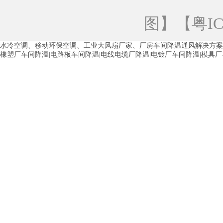
青海工业蒸发冷空调
重庆工业蒸发冷空
图
】【
粤IC
徐州水冷空调
常州水冷空调
苏州水
水冷空调、移动环保空调、工业大风扇厂家、厂房车间降温通风解决方案
湖州环保空调
合肥水冷空调
芜湖水
橡塑厂车间降温|电路板车间降温|电线电缆厂降温|电镀厂车间降温|模具
龙西车间降温省电空调
五联车间降温省
沙田车间降温省电空调
丹竹头车间降温
塘厦蒸发冷空调厂家
凤岗蒸发冷空调厂
中堂蒸发冷空调厂家
高埗蒸发冷空调厂
白云区蒸发冷空调厂家
荔湾车间降温省
增城蒸发冷空调厂家
从化车间降温省电
河南岸蒸发冷空调厂家
惠环蒸发冷空调
杨桥蒸发冷空调厂家
石湾蒸发冷空调厂
茶山塑胶厂降温
东莞工业大吊扇厂家