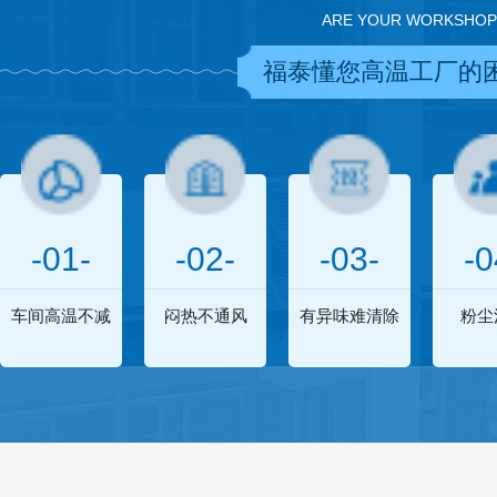
ARE YOUR WORKSHOP
福泰懂您高温工厂的
-01-
-02-
-03-
-0
车间高温不减
闷热不通风
有异味难清除
粉尘