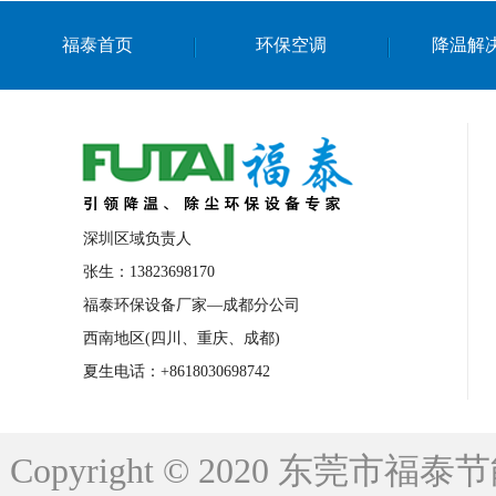
上海篮球馆降温设备
浙江蒸发冷省电空
福泰首页
环保空调
降温解
南京棋牌室降温
上海棋牌室降温
广
泉州工业省电空调
金华蒸发冷省电空调
桂林工业省电空调
梧州工业省电空调
佛山水帘风机生产厂家
东莞工厂降温通
清远永磁工业大吊扇
东莞铝合金湿帘定
深圳区域负责人
广州蒸发冷空调厂家
江西工业蒸发冷空
张生：13823698170
福泰环保设备厂家—成都分公司
永州车间降温省电空调
岳阳车间降温省
西南地区(四川、重庆、成都)
洪浪节能省电空调厂家
龙井节能省电空
夏生电话：+8618030698742
新安车间降温省电空调
黎光车间降温省
平山蒸发冷空调厂家
龙溪蒸发冷空调厂
Copyright © 2020 东莞
龙门蒸发冷空调厂家
博罗蒸发冷空调厂