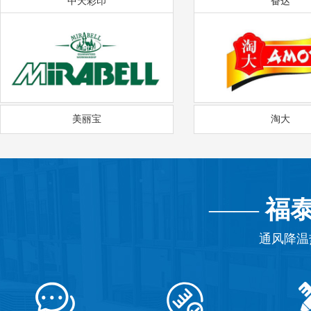
中天彩印
奋达
美丽宝
淘大
——
福
通风降温