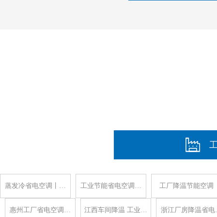
蒸发冷省电空调丨…
工业节能省电空调…
工厂降温节能空调
惠州工厂省电空调…
江西车间降温 工业…
浙江厂房降温省电