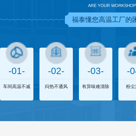
ARE YOUR WORKSHOP
福泰懂您高温工厂的
-01-
-02-
-03-
-0
车间高温不减
闷热不通风
有异味难清除
粉尘