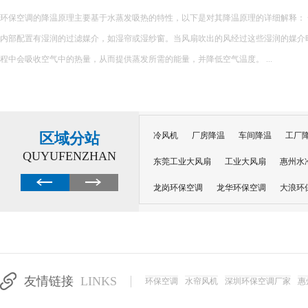
环保空调的降温原理主要基于水蒸发吸热的特性，以下是对其降温原理的详细解释： 一、核心原理 环保空调
内部配置有湿润的过滤媒介，如湿帘或湿纱窗。当风扇吹出的风经过这些湿润的媒介
程中会吸收空气中的热量，从而提供蒸发所需的能量，并降低空气温度。 ...
区域分站
冷风机
厂房降温
车间降温
工厂
QUYUFENZHAN
东莞工业大风扇
工业大风扇
惠州水
龙岗环保空调
龙华环保空调
大浪环
电子车间降温
注塑厂房降温
注塑车
移动冷风机
东莞水帘风机
深圳龙岗
东莞水帘工程
水帘定制
水帘纸
友情链接
LINKS
环保空调
水帘风机
深圳环保空调厂家
惠
工业省电空调管道机组
深圳注塑车间降