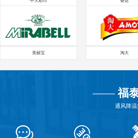
中天彩印
奋达
美丽宝
淘大
——
福
通风降温