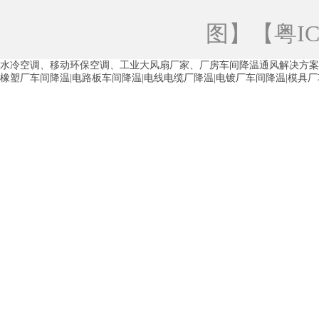
青海工业蒸发冷空调
重庆工业蒸发冷空
图
】【
粤IC
徐州水冷空调
常州水冷空调
苏州水
水冷空调、移动环保空调、工业大风扇厂家、厂房车间降温通风解决方案
湖州环保空调
合肥水冷空调
芜湖水
橡塑厂车间降温|电路板车间降温|电线电缆厂降温|电镀厂车间降温|模具
龙西车间降温省电空调
五联车间降温省
沙田车间降温省电空调
丹竹头车间降温
塘厦蒸发冷空调厂家
凤岗蒸发冷空调厂
中堂蒸发冷空调厂家
高埗蒸发冷空调厂
白云区蒸发冷空调厂家
荔湾车间降温省
增城蒸发冷空调厂家
从化车间降温省电
河南岸蒸发冷空调厂家
惠环蒸发冷空调
杨桥蒸发冷空调厂家
石湾蒸发冷空调厂
茶山塑胶厂降温
东莞工业大吊扇厂家