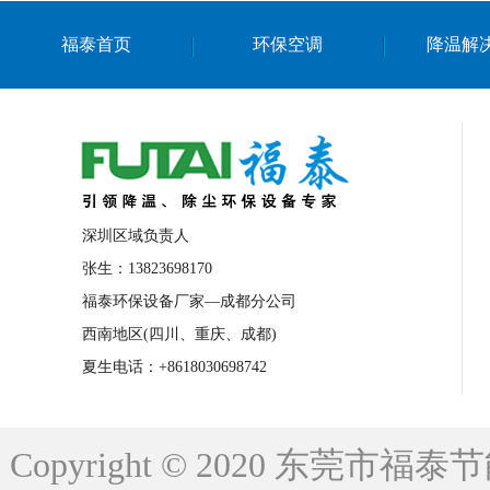
上海篮球馆降温设备
浙江蒸发冷省电空
福泰首页
环保空调
降温解
南京棋牌室降温
上海棋牌室降温
广
泉州工业省电空调
金华蒸发冷省电空调
桂林工业省电空调
梧州工业省电空调
佛山水帘风机生产厂家
东莞工厂降温通
清远永磁工业大吊扇
东莞铝合金湿帘定
深圳区域负责人
广州蒸发冷空调厂家
江西工业蒸发冷空
张生：13823698170
福泰环保设备厂家—成都分公司
永州车间降温省电空调
岳阳车间降温省
西南地区(四川、重庆、成都)
洪浪节能省电空调厂家
龙井节能省电空
夏生电话：+8618030698742
新安车间降温省电空调
黎光车间降温省
平山蒸发冷空调厂家
龙溪蒸发冷空调厂
Copyright © 2020 东莞
龙门蒸发冷空调厂家
博罗蒸发冷空调厂