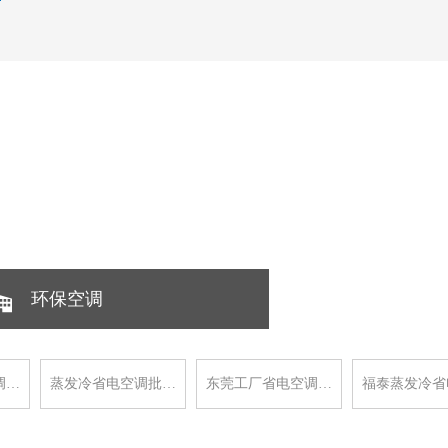
环保空调
调…
蒸发冷省电空调批…
东莞工厂省电空调…
福泰蒸发冷省