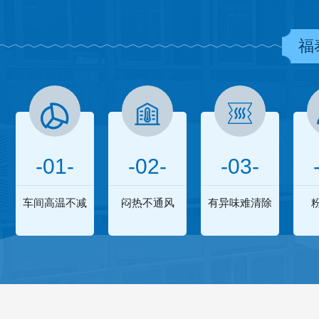
福
-01-
-02-
-03-
车间高温不减
闷热不通风
有异味难清除