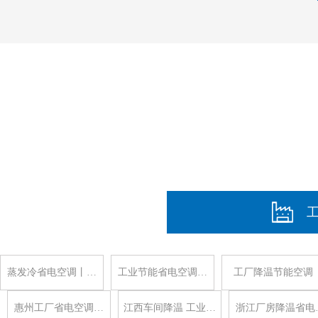
蒸发冷省电空调丨…
工业节能省电空调…
工厂降温节能空调
惠州工厂省电空调…
江西车间降温 工业…
浙江厂房降温省电