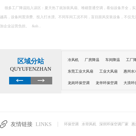
很多工厂降温陷入误区：夏天热了就加装风扇、堆砌普通空调，看似设备齐全，实
越高，设备闲置浪费、投入打水漂。不同车间工况不同，盲目跟风安装设备，不仅无
加企业运营负担。 &nb...
区域分站
冷风机
厂房降温
车间降温
工厂
QUYUFENZHAN
东莞工业大风扇
工业大风扇
惠州水
龙岗环保空调
龙华环保空调
大浪环
电子车间降温
注塑厂房降温
注塑车
移动冷风机
东莞水帘风机
深圳龙岗
东莞水帘工程
水帘定制
水帘纸
友情链接
LINKS
环保空调
水帘风机
深圳环保空调厂家
惠
工业省电空调管道机组
深圳注塑车间降