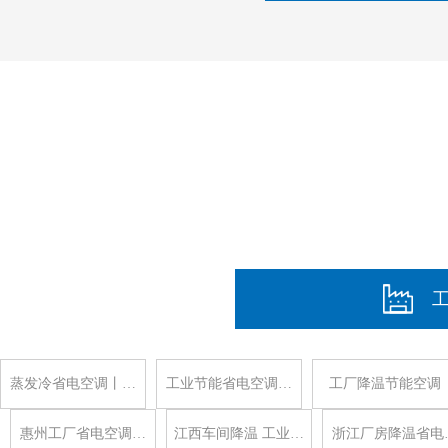
蒸发冷省电空调丨…
工业节能省电空调…
工厂降温节能空调
惠州工厂省电空调…
江西车间降温 工业…
浙江厂房降温省电