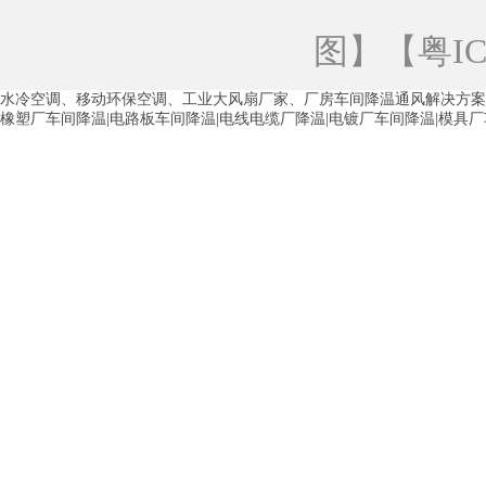
青海工业蒸发冷空调
重庆工业蒸发冷空
图
】【
粤IC
徐州水冷空调
常州水冷空调
苏州水
水冷空调、移动环保空调、工业大风扇厂家、厂房车间降温通风解决方案
湖州环保空调
合肥水冷空调
芜湖水
橡塑厂车间降温|电路板车间降温|电线电缆厂降温|电镀厂车间降温|模具
龙西车间降温省电空调
五联车间降温省
沙田车间降温省电空调
丹竹头车间降温
塘厦蒸发冷空调厂家
凤岗蒸发冷空调厂
中堂蒸发冷空调厂家
高埗蒸发冷空调厂
白云区蒸发冷空调厂家
荔湾车间降温省
增城蒸发冷空调厂家
从化车间降温省电
河南岸蒸发冷空调厂家
惠环蒸发冷空调
杨桥蒸发冷空调厂家
石湾蒸发冷空调厂
茶山塑胶厂降温
东莞工业大吊扇厂家