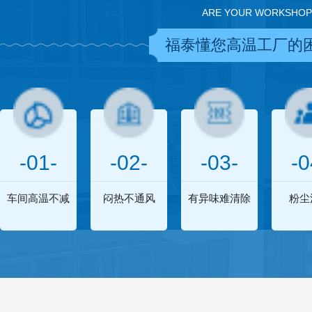
ARE YOUR WORKSHOP
福泰懂您高温工厂的
-01-
-02-
-03-
-0
车间高温不减
闷热不通风
有异味难清除
粉尘