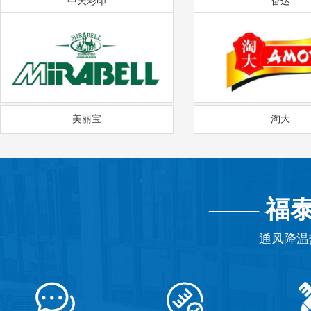
中天彩印
奋达
美丽宝
淘大
——
福
通风降温