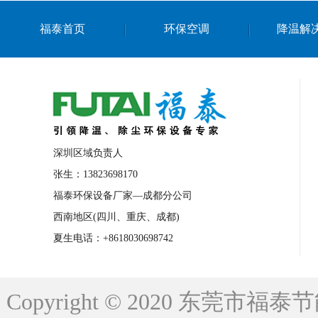
上海篮球馆降温设备
浙江蒸发冷省电空
福泰首页
环保空调
降温解
南京棋牌室降温
上海棋牌室降温
广
泉州工业省电空调
金华蒸发冷省电空调
桂林工业省电空调
梧州工业省电空调
佛山水帘风机生产厂家
东莞工厂降温通
清远永磁工业大吊扇
东莞铝合金湿帘定
深圳区域负责人
广州蒸发冷空调厂家
江西工业蒸发冷空
张生：13823698170
福泰环保设备厂家—成都分公司
永州车间降温省电空调
岳阳车间降温省
西南地区(四川、重庆、成都)
洪浪节能省电空调厂家
龙井节能省电空
夏生电话：+8618030698742
新安车间降温省电空调
黎光车间降温省
平山蒸发冷空调厂家
龙溪蒸发冷空调厂
Copyright © 2020 东莞
龙门蒸发冷空调厂家
博罗蒸发冷空调厂