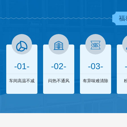
福
-01-
-02-
-03-
车间高温不减
闷热不通风
有异味难清除