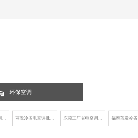
环保空调
调…
蒸发冷省电空调批…
东莞工厂省电空调…
福泰蒸发冷省