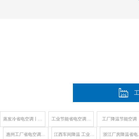
蒸发冷省电空调丨…
工业节能省电空调…
工厂降温节能空调
惠州工厂省电空调…
江西车间降温 工业…
浙江厂房降温省电