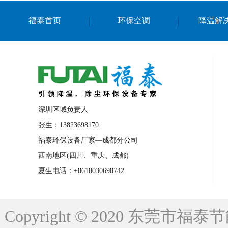
上海篮球馆降温设备
浙江蒸发冷省电空
福泰首页
环保空调
降温解
南京棋牌室降温
上海棋牌室降温
广
泉州工业省电空调
金华蒸发冷省电空调
桂林工业省电空调
梧州工业省电空调
佛山水帘风机生产厂家
东莞工厂降温通
清远永磁工业大吊扇
东莞铝合金湿帘定
深圳区域负责人
广州蒸发冷空调厂家
江西工业蒸发冷空
张生：13823698170
福泰环保设备厂家—成都分公司
永州车间降温省电空调
岳阳车间降温省
西南地区(四川、重庆、成都)
洪浪节能省电空调厂家
龙井节能省电空
夏生电话：+8618030698742
新安车间降温省电空调
黎光车间降温省
平山蒸发冷空调厂家
龙溪蒸发冷空调厂
Copyright © 2020 东莞
龙门蒸发冷空调厂家
博罗蒸发冷空调厂