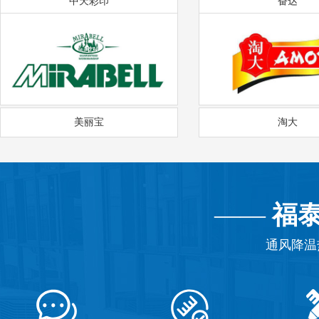
中天彩印
奋达
美丽宝
淘大
——
福
通风降温