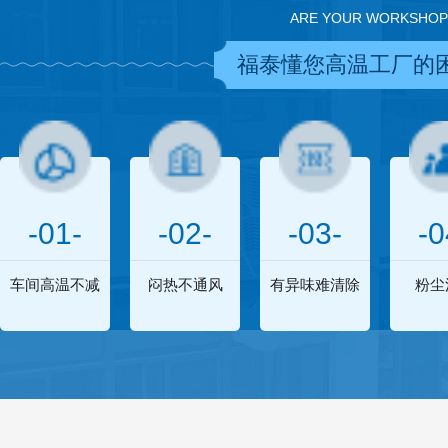
ARE YOUR WORKSHOP
福泰懂您高温工厂的
-01-
-02-
-03-
-0
车间高温不减
闷热不通风
有异味难清除
粉尘