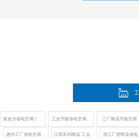
蒸发冷省电空调丨…
工业节能省电空调…
工厂降温节能空调
惠州工厂省电空调…
江西车间降温 工业…
浙江厂房降温省电