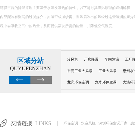
环保空调的降温原理主要基于水蒸发吸热的特性，以下是对其降温原理的详细解释： 一、核心原理 环保空调
内部配置有湿润的过滤媒介，如湿帘或湿纱窗。当风扇吹出的风经过这些湿润的媒介
程中会吸收空气中的热量，从而提供蒸发所需的能量，并降低空气温度。 ...
区域分站
冷风机
厂房降温
车间降温
工厂
QUYUFENZHAN
东莞工业大风扇
工业大风扇
惠州水
龙岗环保空调
龙华环保空调
大浪环
电子车间降温
注塑厂房降温
注塑车
移动冷风机
东莞水帘风机
深圳龙岗
东莞水帘工程
水帘定制
水帘纸
友情链接
LINKS
环保空调
水帘风机
深圳环保空调厂家
惠
工业省电空调管道机组
深圳注塑车间降