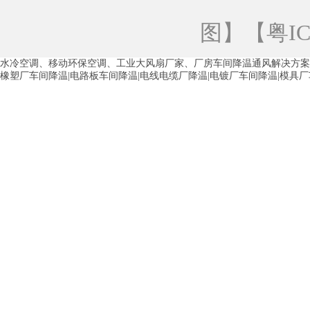
青海工业蒸发冷空调
重庆工业蒸发冷空
图
】【
粤IC
徐州水冷空调
常州水冷空调
苏州水
水冷空调、移动环保空调、工业大风扇厂家、厂房车间降温通风解决方案
湖州环保空调
合肥水冷空调
芜湖水
橡塑厂车间降温|电路板车间降温|电线电缆厂降温|电镀厂车间降温|模具
龙西车间降温省电空调
五联车间降温省
沙田车间降温省电空调
丹竹头车间降温
塘厦蒸发冷空调厂家
凤岗蒸发冷空调厂
中堂蒸发冷空调厂家
高埗蒸发冷空调厂
白云区蒸发冷空调厂家
荔湾车间降温省
增城蒸发冷空调厂家
从化车间降温省电
河南岸蒸发冷空调厂家
惠环蒸发冷空调
杨桥蒸发冷空调厂家
石湾蒸发冷空调厂
茶山塑胶厂降温
东莞工业大吊扇厂家