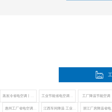
蒸发冷省电空调丨…
工业节能省电空调…
工厂降温节能空调
惠州工厂省电空调…
江西车间降温 工业…
浙江厂房降温省电