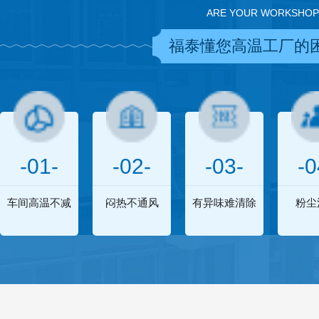
ARE YOUR WORKSHOP
福泰懂您高温工厂的
-01-
-02-
-03-
-0
车间高温不减
闷热不通风
有异味难清除
粉尘