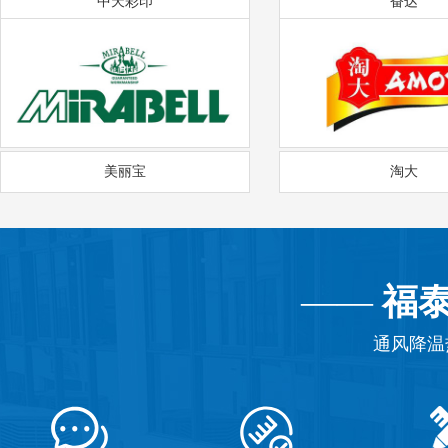
中天彩印
奋达
美丽宝
淘大
——
福
通风降温