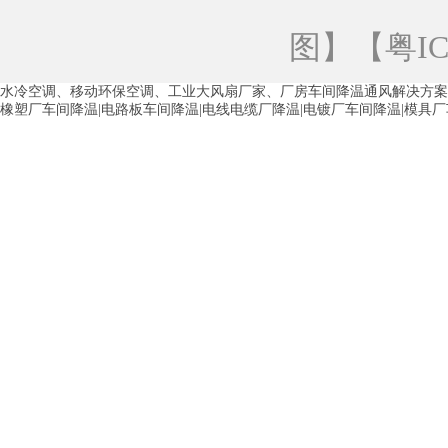
青海工业蒸发冷空调
重庆工业蒸发冷空
图
】【
粤IC
徐州水冷空调
常州水冷空调
苏州水
水冷空调、移动环保空调、工业大风扇厂家、厂房车间降温通风解决方案
湖州环保空调
合肥水冷空调
芜湖水
橡塑厂车间降温|电路板车间降温|电线电缆厂降温|电镀厂车间降温|模具
龙西车间降温省电空调
五联车间降温省
沙田车间降温省电空调
丹竹头车间降温
塘厦蒸发冷空调厂家
凤岗蒸发冷空调厂
中堂蒸发冷空调厂家
高埗蒸发冷空调厂
白云区蒸发冷空调厂家
荔湾车间降温省
增城蒸发冷空调厂家
从化车间降温省电
河南岸蒸发冷空调厂家
惠环蒸发冷空调
杨桥蒸发冷空调厂家
石湾蒸发冷空调厂
茶山塑胶厂降温
东莞工业大吊扇厂家