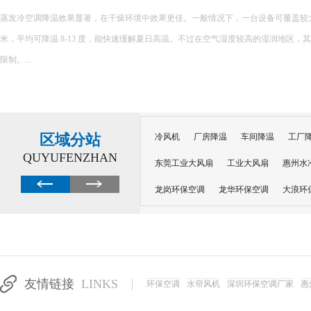
环保空调的降温原理主要基于水蒸发吸热的特性，以下是对其降温原理的详细解释： 一、核心原理 环保空调
内部配置有湿润的过滤媒介，如湿帘或湿纱窗。当风扇吹出的风经过这些湿润的媒介
程中会吸收空气中的热量，从而提供蒸发所需的能量，并降低空气温度。 ...
区域分站
冷风机
厂房降温
车间降温
工厂
QUYUFENZHAN
东莞工业大风扇
工业大风扇
惠州水
龙岗环保空调
龙华环保空调
大浪环
电子车间降温
注塑厂房降温
注塑车
移动冷风机
东莞水帘风机
深圳龙岗
东莞水帘工程
水帘定制
水帘纸
友情链接
LINKS
环保空调
水帘风机
深圳环保空调厂家
惠
工业省电空调管道机组
深圳注塑车间降