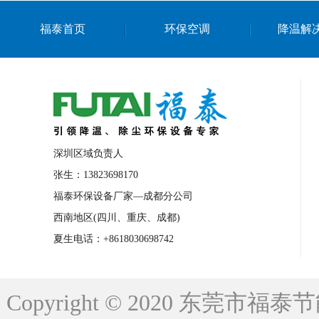
上海篮球馆降温设备
浙江蒸发冷省电空
福泰首页
环保空调
降温解
南京棋牌室降温
上海棋牌室降温
广
泉州工业省电空调
金华蒸发冷省电空调
桂林工业省电空调
梧州工业省电空调
佛山水帘风机生产厂家
东莞工厂降温通
清远永磁工业大吊扇
东莞铝合金湿帘定
深圳区域负责人
广州蒸发冷空调厂家
江西工业蒸发冷空
张生：13823698170
福泰环保设备厂家—成都分公司
永州车间降温省电空调
岳阳车间降温省
西南地区(四川、重庆、成都)
洪浪节能省电空调厂家
龙井节能省电空
夏生电话：+8618030698742
新安车间降温省电空调
黎光车间降温省
平山蒸发冷空调厂家
龙溪蒸发冷空调厂
Copyright © 2020 东莞
龙门蒸发冷空调厂家
博罗蒸发冷空调厂