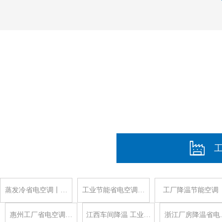
蒸发冷省电空调丨…
工业节能省电空调…
工厂降温节能空调
惠州工厂省电空调…
江西车间降温 工业…
浙江厂房降温省电