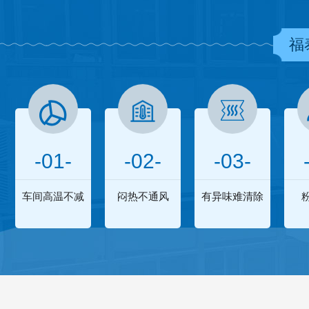
福
-01-
-02-
-03-
车间高温不减
闷热不通风
有异味难清除