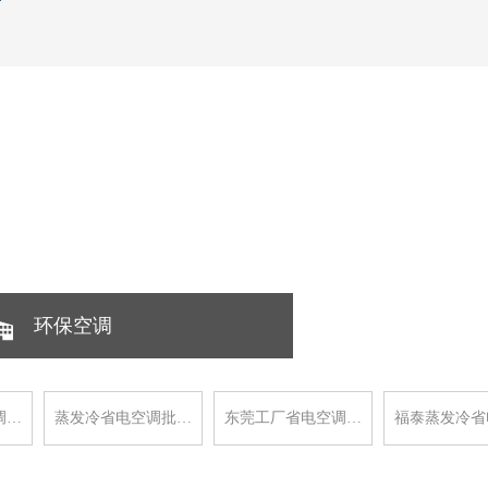
环保空调
调…
蒸发冷省电空调批…
东莞工厂省电空调…
福泰蒸发冷省