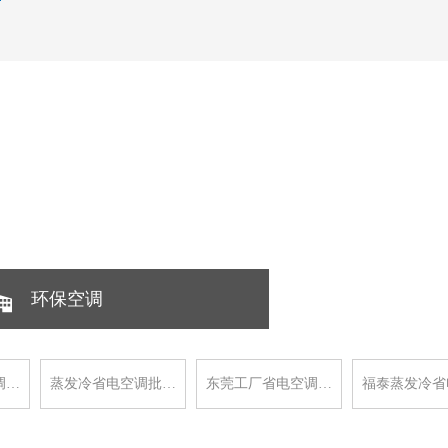
环保空调
调…
蒸发冷省电空调批…
东莞工厂省电空调…
福泰蒸发冷省