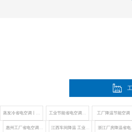
蒸发冷省电空调丨…
工业节能省电空调…
工厂降温节能空调
惠州工厂省电空调…
江西车间降温 工业…
浙江厂房降温省电