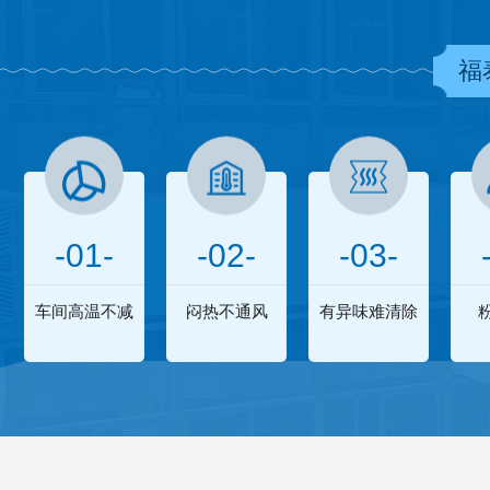
福
-01-
-02-
-03-
车间高温不减
闷热不通风
有异味难清除