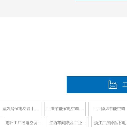
蒸发冷省电空调丨…
工业节能省电空调…
工厂降温节能空调
惠州工厂省电空调…
江西车间降温 工业…
浙江厂房降温省电