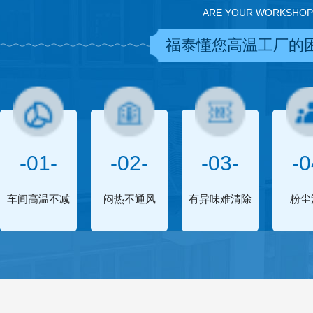
ARE YOUR WORKSHOP
福泰懂您高温工厂的
-01-
-02-
-03-
-0
车间高温不减
闷热不通风
有异味难清除
粉尘