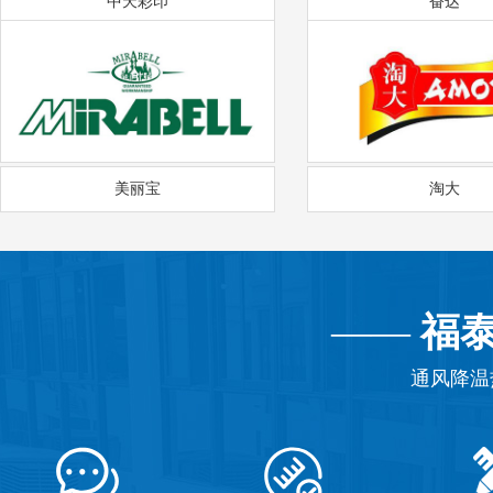
中天彩印
奋达
美丽宝
淘大
——
福
通风降温