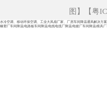
青海工业蒸发冷空调
重庆工业蒸发冷空
图
】【
粤IC
徐州水冷空调
常州水冷空调
苏州水
水冷空调、移动环保空调、工业大风扇厂家、厂房车间降温通风解决方案
湖州环保空调
合肥水冷空调
芜湖水
橡塑厂车间降温|电路板车间降温|电线电缆厂降温|电镀厂车间降温|模具
龙西车间降温省电空调
五联车间降温省
沙田车间降温省电空调
丹竹头车间降温
塘厦蒸发冷空调厂家
凤岗蒸发冷空调厂
中堂蒸发冷空调厂家
高埗蒸发冷空调厂
白云区蒸发冷空调厂家
荔湾车间降温省
增城蒸发冷空调厂家
从化车间降温省电
河南岸蒸发冷空调厂家
惠环蒸发冷空调
杨桥蒸发冷空调厂家
石湾蒸发冷空调厂
茶山塑胶厂降温
东莞工业大吊扇厂家