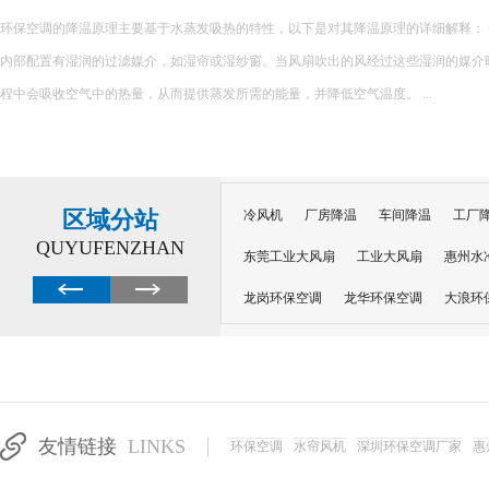
在精密制造、电子加工、五金生产等行业，车间温度不仅影响员工作业舒
良品率。夏季车间高温环境下，精密设备易受热变形、参数偏移，导致产品
员工注意力不集中、疲劳乏力，大幅降低生产效率，给企业造成直接经济损..
区域分站
冷风机
厂房降温
车间降温
工厂
QUYUFENZHAN
东莞工业大风扇
工业大风扇
惠州水
龙岗环保空调
龙华环保空调
大浪环
电子车间降温
注塑厂房降温
注塑车
移动冷风机
东莞水帘风机
深圳龙岗
东莞水帘工程
水帘定制
水帘纸
友情链接
LINKS
环保空调
水帘风机
深圳环保空调厂家
惠
工业省电空调管道机组
深圳注塑车间降