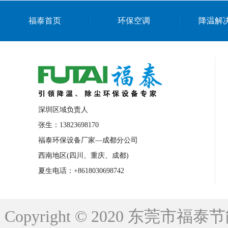
上海篮球馆降温设备
浙江蒸发冷省电空
福泰首页
环保空调
降温解
南京棋牌室降温
上海棋牌室降温
广
泉州工业省电空调
金华蒸发冷省电空调
桂林工业省电空调
梧州工业省电空调
佛山水帘风机生产厂家
东莞工厂降温通
清远永磁工业大吊扇
东莞铝合金湿帘定
深圳区域负责人
广州蒸发冷空调厂家
江西工业蒸发冷空
张生：13823698170
福泰环保设备厂家—成都分公司
永州车间降温省电空调
岳阳车间降温省
西南地区(四川、重庆、成都)
洪浪节能省电空调厂家
龙井节能省电空
夏生电话：+8618030698742
新安车间降温省电空调
黎光车间降温省
平山蒸发冷空调厂家
龙溪蒸发冷空调厂
Copyright © 2020 东莞
龙门蒸发冷空调厂家
博罗蒸发冷空调厂