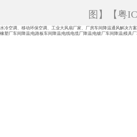
青海工业蒸发冷空调
重庆工业蒸发冷空
图
】【
粤IC
徐州水冷空调
常州水冷空调
苏州水
水冷空调、移动环保空调、工业大风扇厂家、厂房车间降温通风解决方案
湖州环保空调
合肥水冷空调
芜湖水
橡塑厂车间降温|电路板车间降温|电线电缆厂降温|电镀厂车间降温|模具
龙西车间降温省电空调
五联车间降温省
沙田车间降温省电空调
丹竹头车间降温
塘厦蒸发冷空调厂家
凤岗蒸发冷空调厂
中堂蒸发冷空调厂家
高埗蒸发冷空调厂
白云区蒸发冷空调厂家
荔湾车间降温省
增城蒸发冷空调厂家
从化车间降温省电
河南岸蒸发冷空调厂家
惠环蒸发冷空调
杨桥蒸发冷空调厂家
石湾蒸发冷空调厂
茶山塑胶厂降温
东莞工业大吊扇厂家