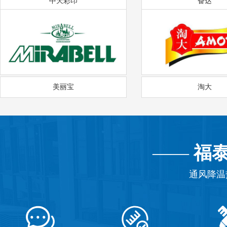
中天彩印
奋达
美丽宝
淘大
——
福
通风降温