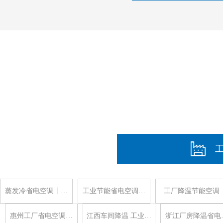
蒸发冷省电空调丨…
工业节能省电空调…
工厂降温节能空调
惠州工厂省电空调…
江西车间降温 工业…
浙江厂房降温省电