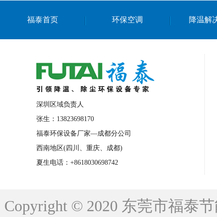
上海篮球馆降温设备
浙江蒸发冷省电空
福泰首页
环保空调
降温解
南京棋牌室降温
上海棋牌室降温
广
泉州工业省电空调
金华蒸发冷省电空调
桂林工业省电空调
梧州工业省电空调
佛山水帘风机生产厂家
东莞工厂降温通
清远永磁工业大吊扇
东莞铝合金湿帘定
深圳区域负责人
广州蒸发冷空调厂家
江西工业蒸发冷空
张生：13823698170
福泰环保设备厂家—成都分公司
永州车间降温省电空调
岳阳车间降温省
西南地区(四川、重庆、成都)
洪浪节能省电空调厂家
龙井节能省电空
夏生电话：+8618030698742
新安车间降温省电空调
黎光车间降温省
平山蒸发冷空调厂家
龙溪蒸发冷空调厂
Copyright © 2020 东莞
龙门蒸发冷空调厂家
博罗蒸发冷空调厂