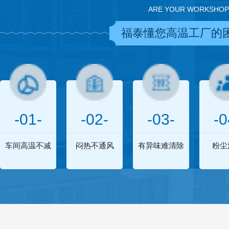
ARE YOUR WORKSHOP
福泰懂您高温工厂的
-01-
-02-
-03-
-0
车间高温不减
闷热不通风
有异味难清除
粉尘