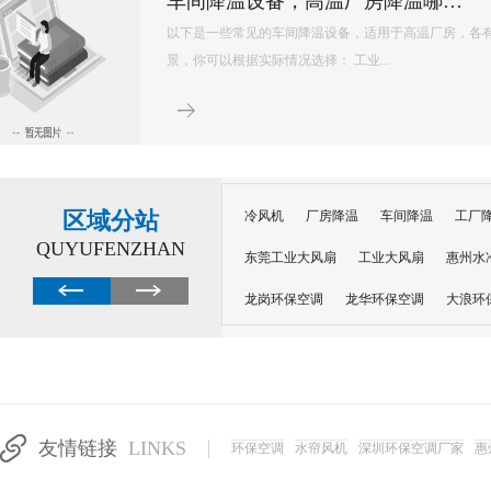
环保空调的降温原理主要基于水蒸发吸热的特性，以下是对其降温原理的详细解释： 一、核心原理 环保空调
内部配置有湿润的过滤媒介，如湿帘或湿纱窗。当风扇吹出的风经过这些湿润的媒介
程中会吸收空气中的热量，从而提供蒸发所需的能量，并降低空气温度。 ...
区域分站
冷风机
厂房降温
车间降温
工厂
QUYUFENZHAN
东莞工业大风扇
工业大风扇
惠州水
龙岗环保空调
龙华环保空调
大浪环
电子车间降温
注塑厂房降温
注塑车
移动冷风机
东莞水帘风机
深圳龙岗
东莞水帘工程
水帘定制
水帘纸
友情链接
LINKS
环保空调
水帘风机
深圳环保空调厂家
惠
工业省电空调管道机组
深圳注塑车间降