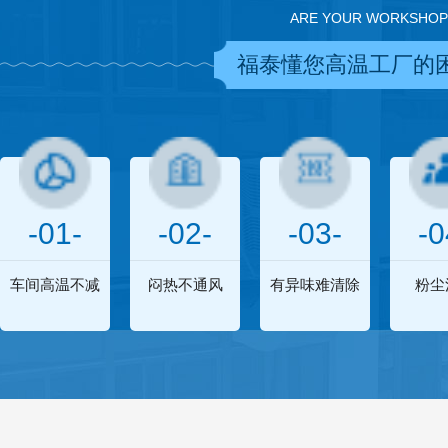
ARE YOUR WORKSHOP
福泰懂您高温工厂的
-01-
-02-
-03-
-0
车间高温不减
闷热不通风
有异味难清除
粉尘