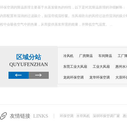
环保空调的降温原理主要基于水蒸发吸热的特性，以下是对其降温原理的详细解释： 一、核心原理 环保空调
内部配置有湿润的过滤媒介，如湿帘或湿纱窗。当风扇吹出的风经过这些湿润的媒介
程中会吸收空气中的热量，从而提供蒸发所需的能量，并降低空气温度。 ...
区域分站
冷风机
厂房降温
车间降温
工厂
QUYUFENZHAN
东莞工业大风扇
工业大风扇
惠州水
龙岗环保空调
龙华环保空调
大浪环
电子车间降温
注塑厂房降温
注塑车
移动冷风机
东莞水帘风机
深圳龙岗
东莞水帘工程
水帘定制
水帘纸
友情链接
LINKS
环保空调
水帘风机
深圳环保空调厂家
惠
工业省电空调管道机组
深圳注塑车间降