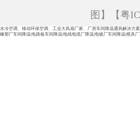
青海工业蒸发冷空调
重庆工业蒸发冷空
图
】【
粤IC
徐州水冷空调
常州水冷空调
苏州水
水冷空调、移动环保空调、工业大风扇厂家、厂房车间降温通风解决方案
湖州环保空调
合肥水冷空调
芜湖水
橡塑厂车间降温|电路板车间降温|电线电缆厂降温|电镀厂车间降温|模具
龙西车间降温省电空调
五联车间降温省
沙田车间降温省电空调
丹竹头车间降温
塘厦蒸发冷空调厂家
凤岗蒸发冷空调厂
中堂蒸发冷空调厂家
高埗蒸发冷空调厂
白云区蒸发冷空调厂家
荔湾车间降温省
增城蒸发冷空调厂家
从化车间降温省电
河南岸蒸发冷空调厂家
惠环蒸发冷空调
杨桥蒸发冷空调厂家
石湾蒸发冷空调厂
茶山塑胶厂降温
东莞工业大吊扇厂家