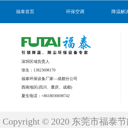
上海篮球馆降温设备
浙江蒸发冷省电空
福泰首页
环保空调
降温解
南京棋牌室降温
上海棋牌室降温
广
泉州工业省电空调
金华蒸发冷省电空调
桂林工业省电空调
梧州工业省电空调
佛山水帘风机生产厂家
东莞工厂降温通
清远永磁工业大吊扇
东莞铝合金湿帘定
深圳区域负责人
广州蒸发冷空调厂家
江西工业蒸发冷空
张生：13823698170
福泰环保设备厂家—成都分公司
永州车间降温省电空调
岳阳车间降温省
西南地区(四川、重庆、成都)
洪浪节能省电空调厂家
龙井节能省电空
夏生电话：+8618030698742
新安车间降温省电空调
黎光车间降温省
平山蒸发冷空调厂家
龙溪蒸发冷空调厂
Copyright © 2020 东莞
龙门蒸发冷空调厂家
博罗蒸发冷空调厂