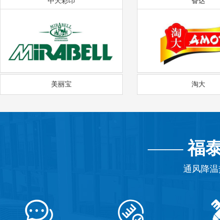
中天彩印
奋达
美丽宝
淘大
——
福
通风降温