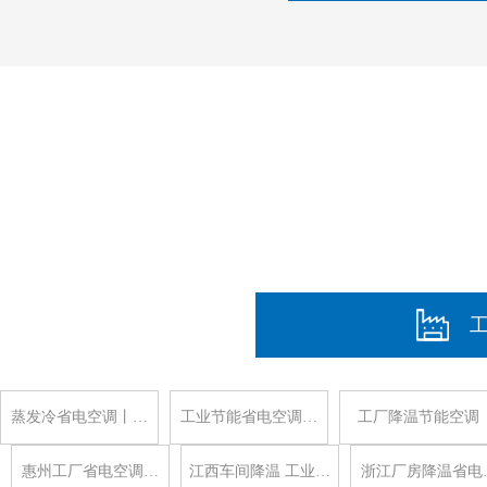
蒸发冷省电空调丨…
工业节能省电空调…
工厂降温节能空调
惠州工厂省电空调…
江西车间降温 工业…
浙江厂房降温省电