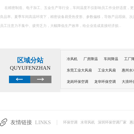
在精密制造、电子加工、五金生产等行业，车间温度不仅影响员工作业舒适度，更
良品率。夏季车间高温环境下，精密设备易受热变形、参数偏移，导致产品瑕疵、次
员工注意力不集中、疲劳乏力，大幅降低生产效率，给企业造成直接经济损...
区域分站
冷风机
厂房降温
车间降温
工厂
QUYUFENZHAN
东莞工业大风扇
工业大风扇
惠州水
龙岗环保空调
龙华环保空调
大浪环
电子车间降温
注塑厂房降温
注塑车
移动冷风机
东莞水帘风机
深圳龙岗
东莞水帘工程
水帘定制
水帘纸
友情链接
LINKS
环保空调
水帘风机
深圳环保空调厂家
惠
工业省电空调管道机组
深圳注塑车间降