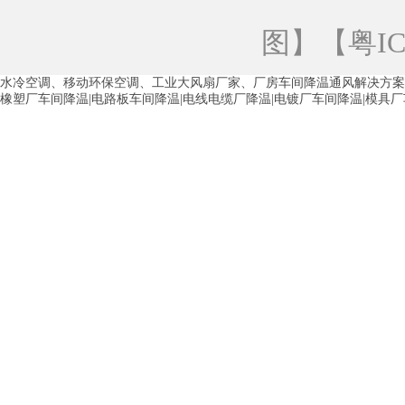
青海工业蒸发冷空调
重庆工业蒸发冷空
图
】【
粤IC
徐州水冷空调
常州水冷空调
苏州水
水冷空调、移动环保空调、工业大风扇厂家、厂房车间降温通风解决方案
湖州环保空调
合肥水冷空调
芜湖水
橡塑厂车间降温|电路板车间降温|电线电缆厂降温|电镀厂车间降温|模具
龙西车间降温省电空调
五联车间降温省
沙田车间降温省电空调
丹竹头车间降温
塘厦蒸发冷空调厂家
凤岗蒸发冷空调厂
中堂蒸发冷空调厂家
高埗蒸发冷空调厂
白云区蒸发冷空调厂家
荔湾车间降温省
增城蒸发冷空调厂家
从化车间降温省电
河南岸蒸发冷空调厂家
惠环蒸发冷空调
杨桥蒸发冷空调厂家
石湾蒸发冷空调厂
茶山塑胶厂降温
东莞工业大吊扇厂家