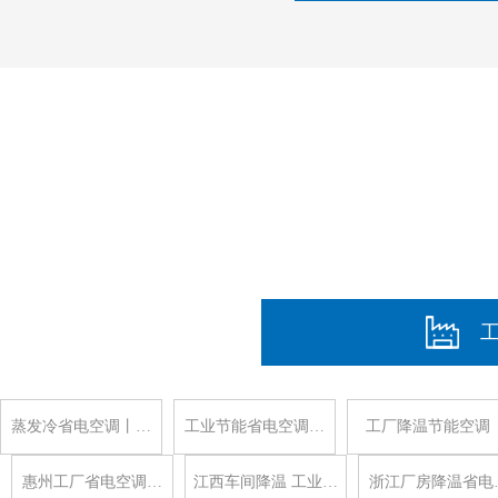
蒸发冷省电空调丨…
工业节能省电空调…
工厂降温节能空调
惠州工厂省电空调…
江西车间降温 工业…
浙江厂房降温省电