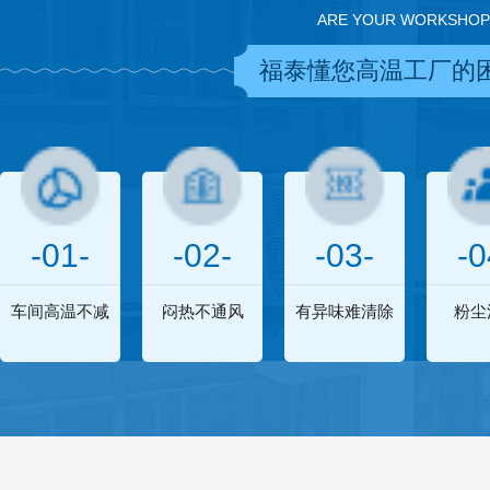
ARE YOUR WORKSHOP
福泰懂您高温工厂的
-01-
-02-
-03-
-0
车间高温不减
闷热不通风
有异味难清除
粉尘