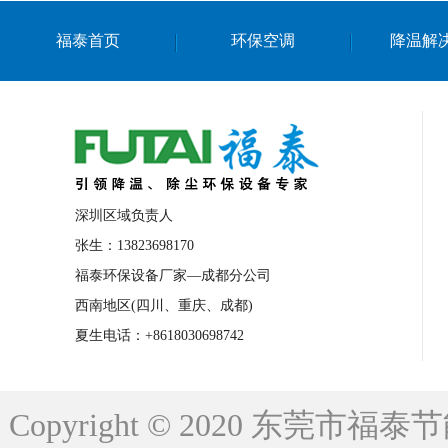
上海篮球馆降温设备
浙江蒸发冷省电空
福泰首页
环保空调
降温解
南京棋牌室降温
上海棋牌室降温
广
泉州工业省电空调
金华蒸发冷省电空调
桂林工业省电空调
梧州工业省电空调
佛山水帘风机生产厂家
东莞工厂降温通
清远永磁工业大吊扇
东莞铝合金湿帘定
深圳区域负责人
广州蒸发冷空调厂家
江西工业蒸发冷空
张生：13823698170
福泰环保设备厂家—成都分公司
永州车间降温省电空调
岳阳车间降温省
西南地区(四川、重庆、成都)
洪浪节能省电空调厂家
龙井节能省电空
夏生电话：+8618030698742
新安车间降温省电空调
黎光车间降温省
平山蒸发冷空调厂家
龙溪蒸发冷空调厂
Copyright © 2020 东莞
龙门蒸发冷空调厂家
博罗蒸发冷空调厂