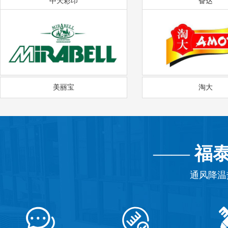
中天彩印
奋达
美丽宝
淘大
——
福
通风降温