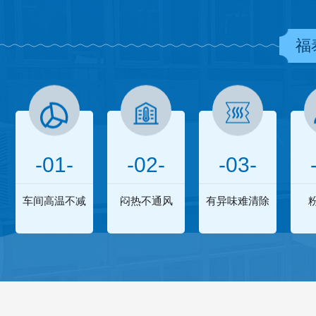
福
-01-
-02-
-03-
车间高温不减
闷热不通风
有异味难清除