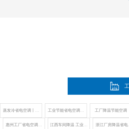
蒸发冷省电空调丨…
工业节能省电空调…
工厂降温节能空调
惠州工厂省电空调…
江西车间降温 工业…
浙江厂房降温省电