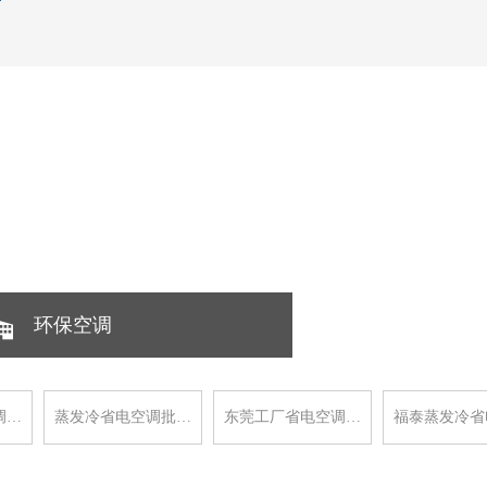
环保空调
调…
蒸发冷省电空调批…
东莞工厂省电空调…
福泰蒸发冷省