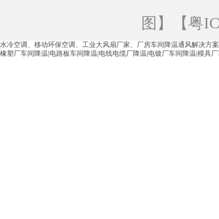
青海工业蒸发冷空调
重庆工业蒸发冷空
图
】【
粤IC
徐州水冷空调
常州水冷空调
苏州水
水冷空调、移动环保空调、工业大风扇厂家、厂房车间降温通风解决方案
湖州环保空调
合肥水冷空调
芜湖水
橡塑厂车间降温|电路板车间降温|电线电缆厂降温|电镀厂车间降温|模具
龙西车间降温省电空调
五联车间降温省
沙田车间降温省电空调
丹竹头车间降温
塘厦蒸发冷空调厂家
凤岗蒸发冷空调厂
中堂蒸发冷空调厂家
高埗蒸发冷空调厂
白云区蒸发冷空调厂家
荔湾车间降温省
增城蒸发冷空调厂家
从化车间降温省电
河南岸蒸发冷空调厂家
惠环蒸发冷空调
杨桥蒸发冷空调厂家
石湾蒸发冷空调厂
茶山塑胶厂降温
东莞工业大吊扇厂家