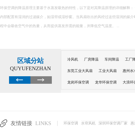
在精密制造、电子加工、五金生产等行业，车间温度不仅影响员工作业舒适度，更
良品率。夏季车间高温环境下，精密设备易受热变形、参数偏移，导致产品瑕疵、次
员工注意力不集中、疲劳乏力，大幅降低生产效率，给企业造成直接经济损...
区域分站
冷风机
厂房降温
车间降温
工厂
QUYUFENZHAN
东莞工业大风扇
工业大风扇
惠州水
龙岗环保空调
龙华环保空调
大浪环
电子车间降温
注塑厂房降温
注塑车
移动冷风机
东莞水帘风机
深圳龙岗
东莞水帘工程
水帘定制
水帘纸
友情链接
LINKS
环保空调
水帘风机
深圳环保空调厂家
惠
工业省电空调管道机组
深圳注塑车间降