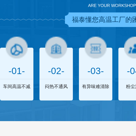
ARE YOUR WORKSHOP
福泰懂您高温工厂的
-01-
-02-
-03-
-0
车间高温不减
闷热不通风
有异味难清除
粉尘