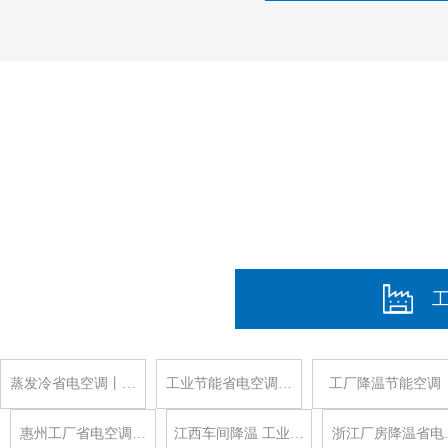
蒸发冷省电空调丨…
工业节能省电空调…
工厂降温节能空调
惠州工厂省电空调…
江西车间降温 工业…
浙江厂房降温省电