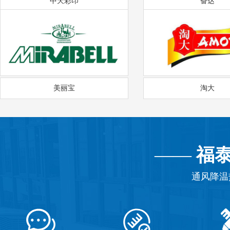
中天彩印
奋达
美丽宝
淘大
——
福
通风降温