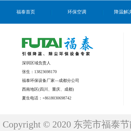
上海篮球馆降温设备
浙江蒸发冷省电空
福泰首页
环保空调
降温解
南京棋牌室降温
上海棋牌室降温
广
泉州工业省电空调
金华蒸发冷省电空调
桂林工业省电空调
梧州工业省电空调
佛山水帘风机生产厂家
东莞工厂降温通
清远永磁工业大吊扇
东莞铝合金湿帘定
深圳区域负责人
广州蒸发冷空调厂家
江西工业蒸发冷空
张生：13823698170
福泰环保设备厂家—成都分公司
永州车间降温省电空调
岳阳车间降温省
西南地区(四川、重庆、成都)
洪浪节能省电空调厂家
龙井节能省电空
夏生电话：+8618030698742
新安车间降温省电空调
黎光车间降温省
平山蒸发冷空调厂家
龙溪蒸发冷空调厂
Copyright © 2020 东莞
龙门蒸发冷空调厂家
博罗蒸发冷空调厂