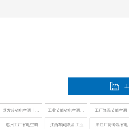
蒸发冷省电空调丨…
工业节能省电空调…
工厂降温节能空调
惠州工厂省电空调…
江西车间降温 工业…
浙江厂房降温省电