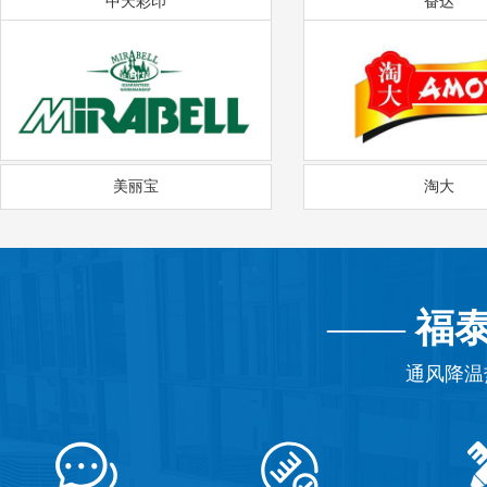
中天彩印
奋达
美丽宝
淘大
——
福
通风降温