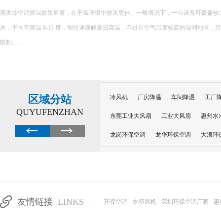
环保空调的降温原理主要基于水蒸发吸热的特性，以下是对其降温原理的详细解释： 一、核心原理 
内部配置有湿润的过滤媒介，如湿帘或湿纱窗。当风扇吹出的风经过这些湿润
程中会吸收空气中的热量，从而提供蒸发所需的能量，并降低空气温度。 ...
区域分站
冷风机
厂房降温
车间降温
工厂
QUYUFENZHAN
东莞工业大风扇
工业大风扇
惠州水
龙岗环保空调
龙华环保空调
大浪环
电子车间降温
注塑厂房降温
注塑车
移动冷风机
东莞水帘风机
深圳龙岗
东莞水帘工程
水帘定制
水帘纸
友情链接
LINKS
环保空调
水帘风机
深圳环保空调厂家
惠
工业省电空调管道机组
深圳注塑车间降