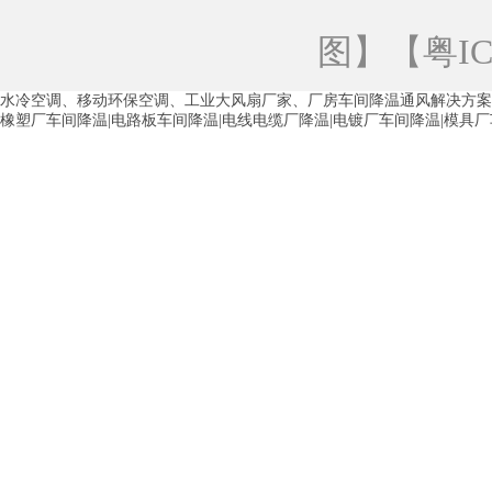
青海工业蒸发冷空调
重庆工业蒸发冷空
图
】【
粤IC
徐州水冷空调
常州水冷空调
苏州水
水冷空调、移动环保空调、工业大风扇厂家、厂房车间降温通风解决方案
湖州环保空调
合肥水冷空调
芜湖水
橡塑厂车间降温|电路板车间降温|电线电缆厂降温|电镀厂车间降温|模具
龙西车间降温省电空调
五联车间降温省
沙田车间降温省电空调
丹竹头车间降温
塘厦蒸发冷空调厂家
凤岗蒸发冷空调厂
中堂蒸发冷空调厂家
高埗蒸发冷空调厂
白云区蒸发冷空调厂家
荔湾车间降温省
增城蒸发冷空调厂家
从化车间降温省电
河南岸蒸发冷空调厂家
惠环蒸发冷空调
杨桥蒸发冷空调厂家
石湾蒸发冷空调厂
茶山塑胶厂降温
东莞工业大吊扇厂家