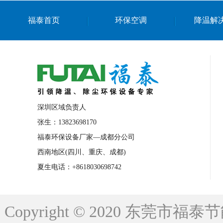
上海篮球馆降温设备
浙江蒸发冷省电空
福泰首页
环保空调
降温解
南京棋牌室降温
上海棋牌室降温
广
泉州工业省电空调
金华蒸发冷省电空调
桂林工业省电空调
梧州工业省电空调
佛山水帘风机生产厂家
东莞工厂降温通
清远永磁工业大吊扇
东莞铝合金湿帘定
深圳区域负责人
广州蒸发冷空调厂家
江西工业蒸发冷空
张生：13823698170
福泰环保设备厂家—成都分公司
永州车间降温省电空调
岳阳车间降温省
西南地区(四川、重庆、成都)
洪浪节能省电空调厂家
龙井节能省电空
夏生电话：+8618030698742
新安车间降温省电空调
黎光车间降温省
平山蒸发冷空调厂家
龙溪蒸发冷空调厂
Copyright © 2020 东莞
龙门蒸发冷空调厂家
博罗蒸发冷空调厂