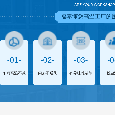
ARE YOUR WORKSHOP
福泰懂您高温工厂的
-01-
-02-
-03-
-0
车间高温不减
闷热不通风
有异味难清除
粉尘