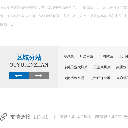
环保空调的降温原理主要基于水蒸发吸热的特性，以下是对其降温原理的详细解释： 一、核心原理 环保空调
内部配置有湿润的过滤媒介，如湿帘或湿纱窗。当风扇吹出的风经过这些湿润的媒介
程中会吸收空气中的热量，从而提供蒸发所需的能量，并降低空气温度。 ...
区域分站
冷风机
厂房降温
车间降温
工厂
QUYUFENZHAN
东莞工业大风扇
工业大风扇
惠州水
龙岗环保空调
龙华环保空调
大浪环
电子车间降温
注塑厂房降温
注塑车
移动冷风机
东莞水帘风机
深圳龙岗
东莞水帘工程
水帘定制
水帘纸
友情链接
LINKS
环保空调
水帘风机
深圳环保空调厂家
惠
工业省电空调管道机组
深圳注塑车间降