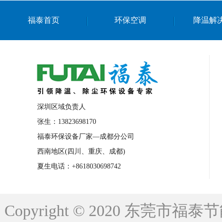
上海篮球馆降温设备
浙江蒸发冷省电空
福泰首页
环保空调
降温解
南京棋牌室降温
上海棋牌室降温
广
泉州工业省电空调
金华蒸发冷省电空调
桂林工业省电空调
梧州工业省电空调
佛山水帘风机生产厂家
东莞工厂降温通
清远永磁工业大吊扇
东莞铝合金湿帘定
深圳区域负责人
广州蒸发冷空调厂家
江西工业蒸发冷空
张生：13823698170
福泰环保设备厂家—成都分公司
永州车间降温省电空调
岳阳车间降温省
西南地区(四川、重庆、成都)
洪浪节能省电空调厂家
龙井节能省电空
夏生电话：+8618030698742
新安车间降温省电空调
黎光车间降温省
平山蒸发冷空调厂家
龙溪蒸发冷空调厂
Copyright © 2020 东莞
龙门蒸发冷空调厂家
博罗蒸发冷空调厂