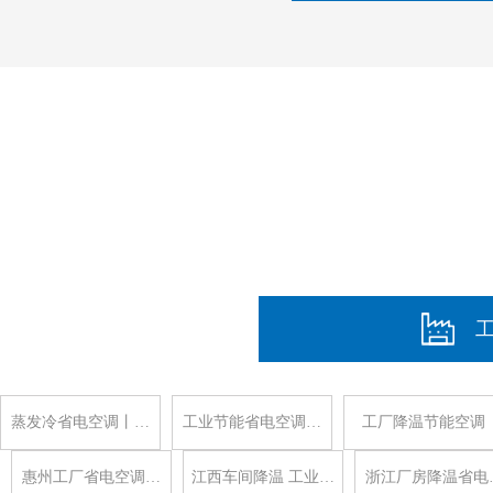
蒸发冷省电空调丨…
工业节能省电空调…
工厂降温节能空调
惠州工厂省电空调…
江西车间降温 工业…
浙江厂房降温省电