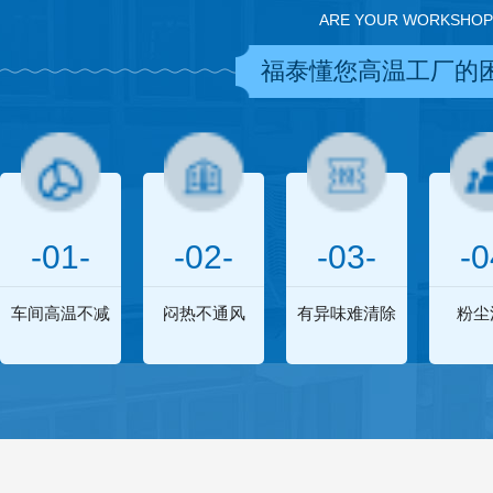
ARE YOUR WORKSHOP
福泰懂您高温工厂的
-01-
-02-
-03-
-0
车间高温不减
闷热不通风
有异味难清除
粉尘