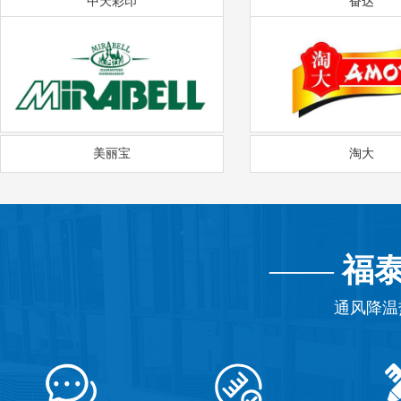
中天彩印
奋达
美丽宝
淘大
——
福
通风降温