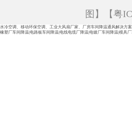
青海工业蒸发冷空调
重庆工业蒸发冷空
图
】【
粤IC
徐州水冷空调
常州水冷空调
苏州水
水冷空调、移动环保空调、工业大风扇厂家、厂房车间降温通风解决方案
湖州环保空调
合肥水冷空调
芜湖水
橡塑厂车间降温|电路板车间降温|电线电缆厂降温|电镀厂车间降温|模具
龙西车间降温省电空调
五联车间降温省
沙田车间降温省电空调
丹竹头车间降温
塘厦蒸发冷空调厂家
凤岗蒸发冷空调厂
中堂蒸发冷空调厂家
高埗蒸发冷空调厂
白云区蒸发冷空调厂家
荔湾车间降温省
增城蒸发冷空调厂家
从化车间降温省电
河南岸蒸发冷空调厂家
惠环蒸发冷空调
杨桥蒸发冷空调厂家
石湾蒸发冷空调厂
茶山塑胶厂降温
东莞工业大吊扇厂家