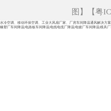
青海工业蒸发冷空调
重庆工业蒸发冷空
图
】【
粤IC
徐州水冷空调
常州水冷空调
苏州水
水冷空调、移动环保空调、工业大风扇厂家、厂房车间降温通风解决方案
湖州环保空调
合肥水冷空调
芜湖水
橡塑厂车间降温|电路板车间降温|电线电缆厂降温|电镀厂车间降温|模具
龙西车间降温省电空调
五联车间降温省
沙田车间降温省电空调
丹竹头车间降温
塘厦蒸发冷空调厂家
凤岗蒸发冷空调厂
中堂蒸发冷空调厂家
高埗蒸发冷空调厂
白云区蒸发冷空调厂家
荔湾车间降温省
增城蒸发冷空调厂家
从化车间降温省电
河南岸蒸发冷空调厂家
惠环蒸发冷空调
杨桥蒸发冷空调厂家
石湾蒸发冷空调厂
茶山塑胶厂降温
东莞工业大吊扇厂家