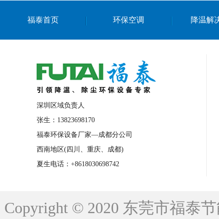
上海篮球馆降温设备
浙江蒸发冷省电空
福泰首页
环保空调
降温解
南京棋牌室降温
上海棋牌室降温
广
泉州工业省电空调
金华蒸发冷省电空调
桂林工业省电空调
梧州工业省电空调
佛山水帘风机生产厂家
东莞工厂降温通
清远永磁工业大吊扇
东莞铝合金湿帘定
深圳区域负责人
广州蒸发冷空调厂家
江西工业蒸发冷空
张生：13823698170
福泰环保设备厂家—成都分公司
永州车间降温省电空调
岳阳车间降温省
西南地区(四川、重庆、成都)
洪浪节能省电空调厂家
龙井节能省电空
夏生电话：+8618030698742
新安车间降温省电空调
黎光车间降温省
平山蒸发冷空调厂家
龙溪蒸发冷空调厂
Copyright © 2020 东莞
龙门蒸发冷空调厂家
博罗蒸发冷空调厂