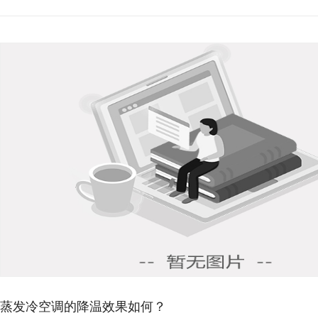
发冷空调适用于哪些场所？
空调适用于各种厂房，如服装、纺织、电子、食品等中低热源的工业场
也适合展厅、超市、食堂、机房等...
发冷空调比传统空调节能多…
泛应用的风冷空调系统相比，蒸发冷空调可节能 35%-50%；与水冷空调
比，能节能 15%-...