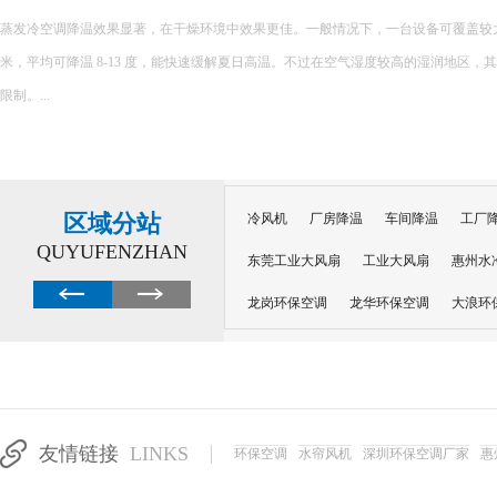
间降温设备，高温厂房降温哪…
是一些常见的车间降温设备，适用于高温厂房，各有其特点和适用场
你可以根据实际情况选择： 工业...
区域分站
冷风机
厂房降温
车间降温
工厂
QUYUFENZHAN
东莞工业大风扇
工业大风扇
惠州水
龙岗环保空调
龙华环保空调
大浪环
电子车间降温
注塑厂房降温
注塑车
移动冷风机
东莞水帘风机
深圳龙岗
东莞水帘工程
水帘定制
水帘纸
友情链接
LINKS
环保空调
水帘风机
深圳环保空调厂家
惠
工业省电空调管道机组
深圳注塑车间降