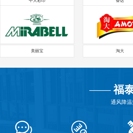
中天彩印
奋达
美丽宝
淘大
——
福
通风降温