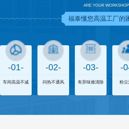
ARE YOUR WORKSHOP
福泰懂您高温工厂的
-01-
-02-
-03-
-0
车间高温不减
闷热不通风
有异味难清除
粉尘