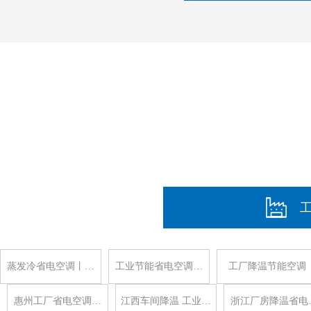
蒸发冷省电空调丨…
工业节能省电空调…
工厂降温节能空调
惠州工厂省电空调…
江西车间降温 工业…
浙江厂房降温省电