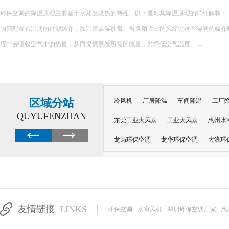
很多工厂降温陷入误区：夏天热了就加装风扇、堆砌普通空调，看似设备齐全，实
越高，设备闲置浪费、投入打水漂。不同车间工况不同，盲目跟风安装设备，不仅无
加企业运营负担。 &nb...
区域分站
冷风机
厂房降温
车间降温
工厂
QUYUFENZHAN
东莞工业大风扇
工业大风扇
惠州水
龙岗环保空调
龙华环保空调
大浪环
电子车间降温
注塑厂房降温
注塑车
移动冷风机
东莞水帘风机
深圳龙岗
东莞水帘工程
水帘定制
水帘纸
友情链接
LINKS
环保空调
水帘风机
深圳环保空调厂家
惠
工业省电空调管道机组
深圳注塑车间降