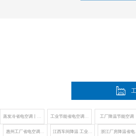
蒸发冷省电空调丨…
工业节能省电空调…
工厂降温节能空调
惠州工厂省电空调…
江西车间降温 工业…
浙江厂房降温省电