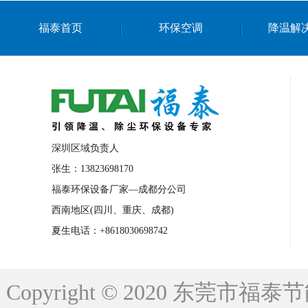
上海篮球馆降温设备
浙江蒸发冷省电空
福泰首页
环保空调
降温解
南京棋牌室降温
上海棋牌室降温
广
泉州工业省电空调
金华蒸发冷省电空调
桂林工业省电空调
梧州工业省电空调
佛山水帘风机生产厂家
东莞工厂降温通
清远永磁工业大吊扇
东莞铝合金湿帘定
深圳区域负责人
广州蒸发冷空调厂家
江西工业蒸发冷空
张生：13823698170
福泰环保设备厂家—成都分公司
永州车间降温省电空调
岳阳车间降温省
西南地区(四川、重庆、成都)
洪浪节能省电空调厂家
龙井节能省电空
夏生电话：+8618030698742
新安车间降温省电空调
黎光车间降温省
平山蒸发冷空调厂家
龙溪蒸发冷空调厂
Copyright © 2020 东莞
龙门蒸发冷空调厂家
博罗蒸发冷空调厂