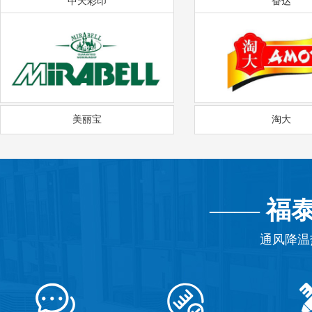
中天彩印
奋达
美丽宝
淘大
——
福
通风降温