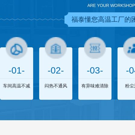
ARE YOUR WORKSHOP
福泰懂您高温工厂的
-01-
-02-
-03-
-0
车间高温不减
闷热不通风
有异味难清除
粉尘