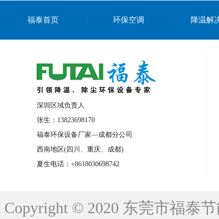
上海篮球馆降温设备
浙江蒸发冷省电空
福泰首页
环保空调
降温解
南京棋牌室降温
上海棋牌室降温
广
泉州工业省电空调
金华蒸发冷省电空调
桂林工业省电空调
梧州工业省电空调
佛山水帘风机生产厂家
东莞工厂降温通
清远永磁工业大吊扇
东莞铝合金湿帘定
深圳区域负责人
广州蒸发冷空调厂家
江西工业蒸发冷空
张生：13823698170
福泰环保设备厂家—成都分公司
永州车间降温省电空调
岳阳车间降温省
西南地区(四川、重庆、成都)
洪浪节能省电空调厂家
龙井节能省电空
夏生电话：+8618030698742
新安车间降温省电空调
黎光车间降温省
平山蒸发冷空调厂家
龙溪蒸发冷空调厂
Copyright © 2020 东莞
龙门蒸发冷空调厂家
博罗蒸发冷空调厂