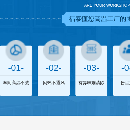
ARE YOUR WORKSHOP
福泰懂您高温工厂的
-01-
-02-
-03-
-0
车间高温不减
闷热不通风
有异味难清除
粉尘