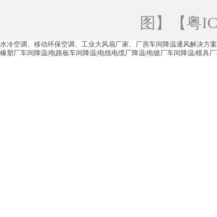
青海工业蒸发冷空调
重庆工业蒸发冷空
图
】【
粤IC
徐州水冷空调
常州水冷空调
苏州水
水冷空调、移动环保空调、工业大风扇厂家、厂房车间降温通风解决方案
湖州环保空调
合肥水冷空调
芜湖水
橡塑厂车间降温|电路板车间降温|电线电缆厂降温|电镀厂车间降温|模具
龙西车间降温省电空调
五联车间降温省
沙田车间降温省电空调
丹竹头车间降温
塘厦蒸发冷空调厂家
凤岗蒸发冷空调厂
中堂蒸发冷空调厂家
高埗蒸发冷空调厂
白云区蒸发冷空调厂家
荔湾车间降温省
增城蒸发冷空调厂家
从化车间降温省电
河南岸蒸发冷空调厂家
惠环蒸发冷空调
杨桥蒸发冷空调厂家
石湾蒸发冷空调厂
茶山塑胶厂降温
东莞工业大吊扇厂家