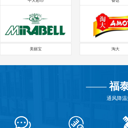
中天彩印
奋达
美丽宝
淘大
——
福
通风降温