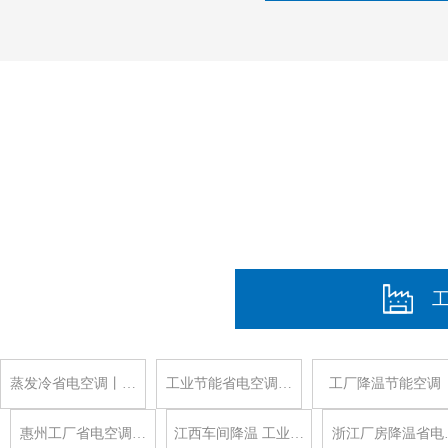
蒸发冷省电空调丨…
工业节能省电空调…
工厂降温节能空调
惠州工厂省电空调…
江西车间降温 工业…
浙江厂房降温省电