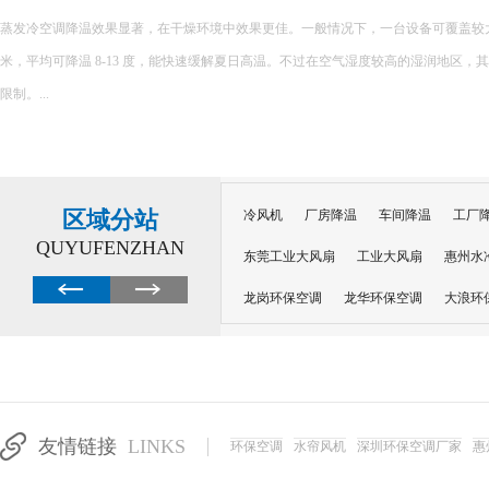
蒸发冷空调降温效果显著，在干燥环境中效果更佳。一般情况下，一台设备可覆盖较大面积，
米，平均可降温 8-13 度，能快速缓解夏日高温。不过在空气湿度较高的湿润地区，
限制。...
区域分站
冷风机
厂房降温
车间降温
工厂
QUYUFENZHAN
东莞工业大风扇
工业大风扇
惠州水
龙岗环保空调
龙华环保空调
大浪环
电子车间降温
注塑厂房降温
注塑车
移动冷风机
东莞水帘风机
深圳龙岗
东莞水帘工程
水帘定制
水帘纸
友情链接
LINKS
环保空调
水帘风机
深圳环保空调厂家
惠
工业省电空调管道机组
深圳注塑车间降