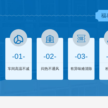
福
-01-
-02-
-03-
车间高温不减
闷热不通风
有异味难清除