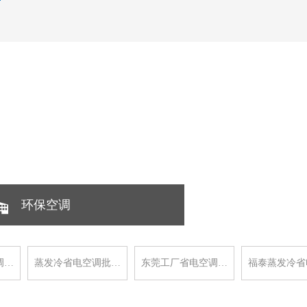
环保空调
调…
蒸发冷省电空调批…
东莞工厂省电空调…
福泰蒸发冷省