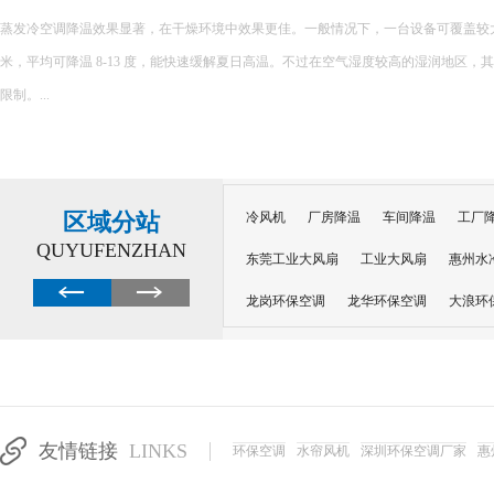
蒸发冷空调降温效果显著，在干燥环境中效果更佳。一般情况下，一台设备可覆盖较大面积，
米，平均可降温 8-13 度，能快速缓解夏日高温。不过在空气湿度较高的湿润地区，
限制。...
区域分站
冷风机
厂房降温
车间降温
工厂
QUYUFENZHAN
东莞工业大风扇
工业大风扇
惠州水
龙岗环保空调
龙华环保空调
大浪环
电子车间降温
注塑厂房降温
注塑车
移动冷风机
东莞水帘风机
深圳龙岗
东莞水帘工程
水帘定制
水帘纸
友情链接
LINKS
环保空调
水帘风机
深圳环保空调厂家
惠
工业省电空调管道机组
深圳注塑车间降