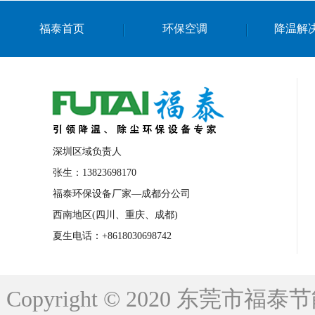
上海篮球馆降温设备
浙江蒸发冷省电空
福泰首页
环保空调
降温解
南京棋牌室降温
上海棋牌室降温
广
泉州工业省电空调
金华蒸发冷省电空调
桂林工业省电空调
梧州工业省电空调
佛山水帘风机生产厂家
东莞工厂降温通
清远永磁工业大吊扇
东莞铝合金湿帘定
深圳区域负责人
广州蒸发冷空调厂家
江西工业蒸发冷空
张生：13823698170
福泰环保设备厂家—成都分公司
永州车间降温省电空调
岳阳车间降温省
西南地区(四川、重庆、成都)
洪浪节能省电空调厂家
龙井节能省电空
夏生电话：+8618030698742
新安车间降温省电空调
黎光车间降温省
平山蒸发冷空调厂家
龙溪蒸发冷空调厂
Copyright © 2020 东莞
龙门蒸发冷空调厂家
博罗蒸发冷空调厂