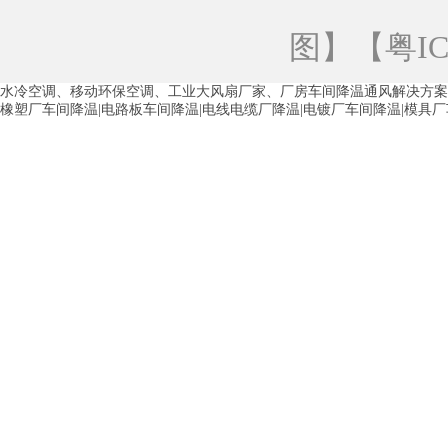
青海工业蒸发冷空调
重庆工业蒸发冷空
图
】【
粤IC
徐州水冷空调
常州水冷空调
苏州水
水冷空调、移动环保空调、工业大风扇厂家、厂房车间降温通风解决方案
湖州环保空调
合肥水冷空调
芜湖水
橡塑厂车间降温|电路板车间降温|电线电缆厂降温|电镀厂车间降温|模具
龙西车间降温省电空调
五联车间降温省
沙田车间降温省电空调
丹竹头车间降温
塘厦蒸发冷空调厂家
凤岗蒸发冷空调厂
中堂蒸发冷空调厂家
高埗蒸发冷空调厂
白云区蒸发冷空调厂家
荔湾车间降温省
增城蒸发冷空调厂家
从化车间降温省电
河南岸蒸发冷空调厂家
惠环蒸发冷空调
杨桥蒸发冷空调厂家
石湾蒸发冷空调厂
茶山塑胶厂降温
东莞工业大吊扇厂家