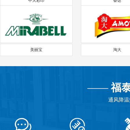
中天彩印
奋达
美丽宝
淘大
——
福
通风降温