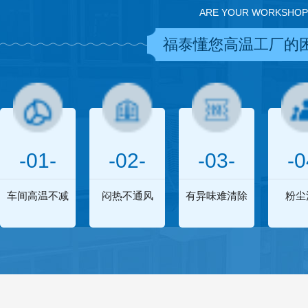
ARE YOUR WORKSHOP
福泰懂您高温工厂的
-01-
-02-
-03-
-0
车间高温不减
闷热不通风
有异味难清除
粉尘