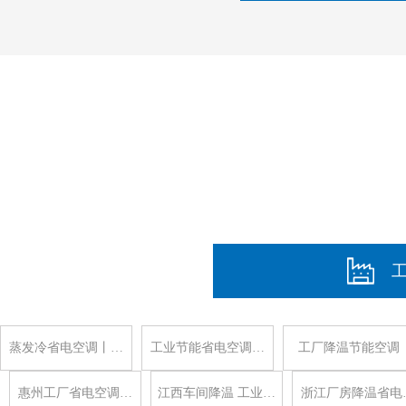
蒸发冷省电空调丨…
工业节能省电空调…
工厂降温节能空调
惠州工厂省电空调…
江西车间降温 工业…
浙江厂房降温省电