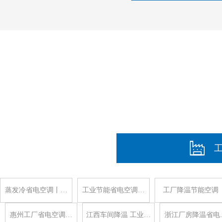
蒸发冷省电空调丨…
工业节能省电空调…
工厂降温节能空调
惠州工厂省电空调…
江西车间降温 工业…
浙江厂房降温省电