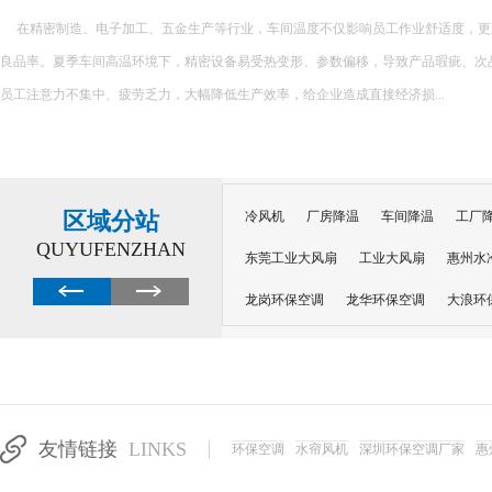
蒸发冷空调降温效果显著，在干燥环境中效果更佳。一般情况下，一台设备可覆盖较大面积，
米，平均可降温 8-13 度，能快速缓解夏日高温。不过在空气湿度较高的湿润地区，
限制。...
区域分站
冷风机
厂房降温
车间降温
工厂
QUYUFENZHAN
东莞工业大风扇
工业大风扇
惠州水
龙岗环保空调
龙华环保空调
大浪环
电子车间降温
注塑厂房降温
注塑车
移动冷风机
东莞水帘风机
深圳龙岗
东莞水帘工程
水帘定制
水帘纸
友情链接
LINKS
环保空调
水帘风机
深圳环保空调厂家
惠
工业省电空调管道机组
深圳注塑车间降