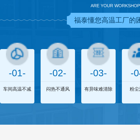
ARE YOUR WORKSHOP
福泰懂您高温工厂的
-01-
-02-
-03-
-0
车间高温不减
闷热不通风
有异味难清除
粉尘