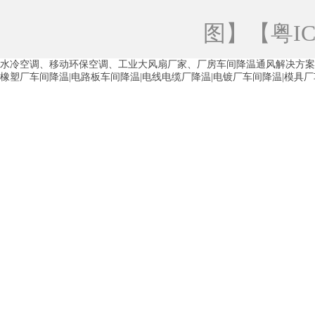
青海工业蒸发冷空调
重庆工业蒸发冷空
图
】【
粤IC
徐州水冷空调
常州水冷空调
苏州水
水冷空调、移动环保空调、工业大风扇厂家、厂房车间降温通风解决方案
湖州环保空调
合肥水冷空调
芜湖水
橡塑厂车间降温|电路板车间降温|电线电缆厂降温|电镀厂车间降温|模具
龙西车间降温省电空调
五联车间降温省
沙田车间降温省电空调
丹竹头车间降温
塘厦蒸发冷空调厂家
凤岗蒸发冷空调厂
中堂蒸发冷空调厂家
高埗蒸发冷空调厂
白云区蒸发冷空调厂家
荔湾车间降温省
增城蒸发冷空调厂家
从化车间降温省电
河南岸蒸发冷空调厂家
惠环蒸发冷空调
杨桥蒸发冷空调厂家
石湾蒸发冷空调厂
茶山塑胶厂降温
东莞工业大吊扇厂家