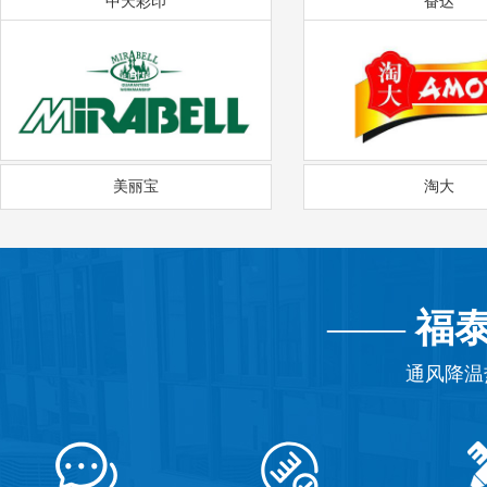
中天彩印
奋达
美丽宝
淘大
——
福
通风降温