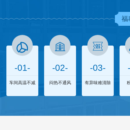
福
-01-
-02-
-03-
车间高温不减
闷热不通风
有异味难清除