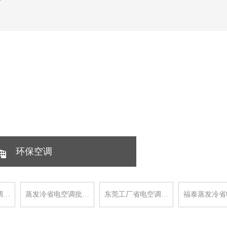
环保空调
调…
蒸发冷省电空调批…
东莞工厂省电空调…
福泰蒸发冷省