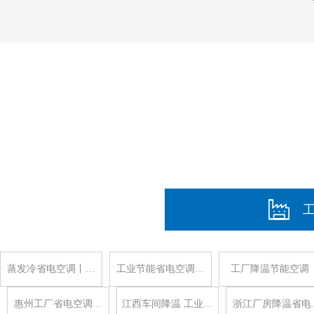
蒸发冷省电空调丨…
工业节能省电空调…
工厂降温节能空调
惠州工厂省电空调…
江西车间降温 工业…
浙江厂房降温省电