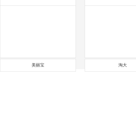
中天彩印
奋达
美丽宝
淘大
——
福
通风降温