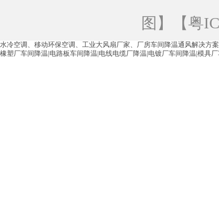
青海工业蒸发冷空调
重庆工业蒸发冷空
图
】【
粤IC
徐州水冷空调
常州水冷空调
苏州水
水冷空调、移动环保空调、工业大风扇厂家、厂房车间降温通风解决方案
湖州环保空调
合肥水冷空调
芜湖水
橡塑厂车间降温|电路板车间降温|电线电缆厂降温|电镀厂车间降温|模具
龙西车间降温省电空调
五联车间降温省
沙田车间降温省电空调
丹竹头车间降温
塘厦蒸发冷空调厂家
凤岗蒸发冷空调厂
中堂蒸发冷空调厂家
高埗蒸发冷空调厂
白云区蒸发冷空调厂家
荔湾车间降温省
增城蒸发冷空调厂家
从化车间降温省电
河南岸蒸发冷空调厂家
惠环蒸发冷空调
杨桥蒸发冷空调厂家
石湾蒸发冷空调厂
茶山塑胶厂降温
东莞工业大吊扇厂家