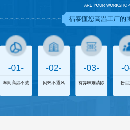
ARE YOUR WORKSHOP
福泰懂您高温工厂的
-01-
-02-
-03-
-0
车间高温不减
闷热不通风
有异味难清除
粉尘