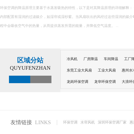
01
很多工厂降温陷入误区：夏天热了就加装风扇、堆砌普通空调
越高，设备闲置浪费、投入打水漂。不同车间工况不同，盲目跟
2024-
07
加企业运营负担。 &nb...
区域分站
冷风机
厂房降温
车间降温
工厂
QUYUFENZHAN
东莞工业大风扇
工业大风扇
惠州水
龙岗环保空调
龙华环保空调
大浪环
电子车间降温
注塑厂房降温
注塑车
移动冷风机
东莞水帘风机
深圳龙岗
东莞水帘工程
水帘定制
水帘纸
友情链接
LINKS
环保空调
水帘风机
深圳环保空调厂家
惠
工业省电空调管道机组
深圳注塑车间降