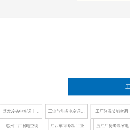
蒸发冷省电空调丨…
工业节能省电空调…
工厂降温节能空调
惠州工厂省电空调…
江西车间降温 工业…
浙江厂房降温省电