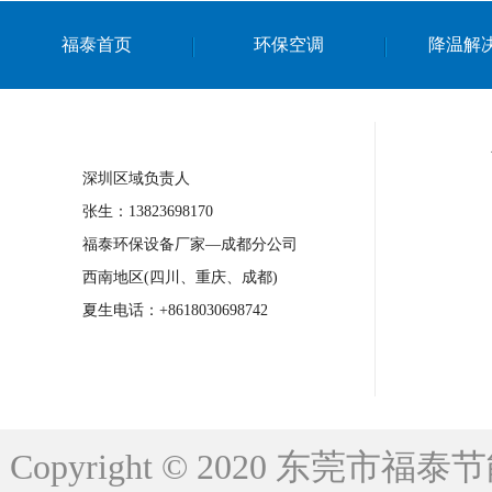
上海篮球馆降温设备
浙江蒸发冷省电空
福泰首页
环保空调
降温解
南京棋牌室降温
上海棋牌室降温
广
泉州工业省电空调
金华蒸发冷省电空调
桂林工业省电空调
梧州工业省电空调
深圳区域负责人
佛山水帘风机生产厂家
东莞工厂降温通
张生：13823698170
清远永磁工业大吊扇
东莞铝合金湿帘定
福泰环保设备厂家—成都分公司
广州蒸发冷空调厂家
江西工业蒸发冷空
西南地区(四川、重庆、成都)
永州车间降温省电空调
岳阳车间降温省
夏生电话：+8618030698742
洪浪节能省电空调厂家
龙井节能省电空
新安车间降温省电空调
黎光车间降温省
平山蒸发冷空调厂家
龙溪蒸发冷空调厂
Copyright © 2020 东莞
龙门蒸发冷空调厂家
博罗蒸发冷空调厂