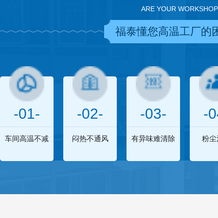
ARE YOUR WORKSHOP
福泰懂您高温工厂的
-01-
-02-
-03-
-0
车间高温不减
闷热不通风
有异味难清除
粉尘