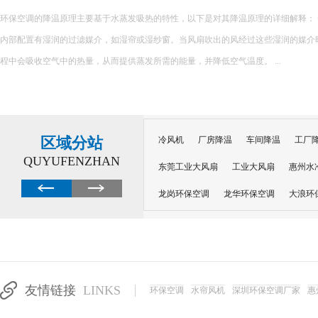
环保空调的降温原理主要基于水蒸发吸热的特性，以下是对其降温原理的详细解释： 一、核心原理 环保空调
内部配置有湿润的过滤媒介，如湿帘或湿纱窗。当风扇吹出的风经过这些湿润的媒介
程中会吸收空气中的热量，从而提供蒸发所需的能量，并降低空气温度。 ...
区域分站
冷风机
厂房降温
车间降温
工厂
QUYUFENZHAN
东莞工业大风扇
工业大风扇
惠州水
龙岗环保空调
龙华环保空调
大浪环
电子车间降温
注塑厂房降温
注塑车
移动冷风机
东莞水帘风机
深圳龙岗
东莞水帘工程
水帘定制
水帘纸
友情链接
LINKS
环保空调
水帘风机
深圳环保空调厂家
惠
工业省电空调管道机组
深圳注塑车间降