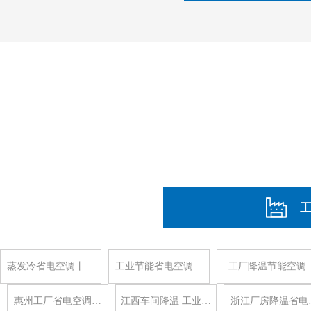
蒸发冷省电空调丨…
工业节能省电空调…
工厂降温节能空调
惠州工厂省电空调…
江西车间降温 工业…
浙江厂房降温省电