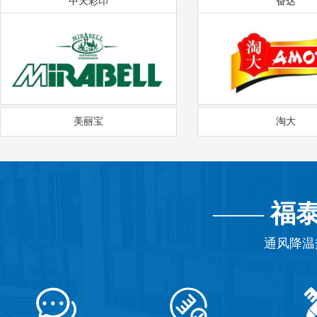
中天彩印
奋达
美丽宝
淘大
——
福
通风降温