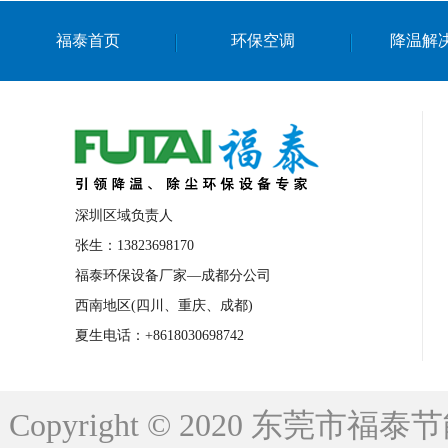
上海篮球馆降温设备
浙江蒸发冷省电空
福泰首页
环保空调
降温解
南京棋牌室降温
上海棋牌室降温
广
泉州工业省电空调
金华蒸发冷省电空调
桂林工业省电空调
梧州工业省电空调
佛山水帘风机生产厂家
东莞工厂降温通
清远永磁工业大吊扇
东莞铝合金湿帘定
深圳区域负责人
广州蒸发冷空调厂家
江西工业蒸发冷空
张生：13823698170
福泰环保设备厂家—成都分公司
永州车间降温省电空调
岳阳车间降温省
西南地区(四川、重庆、成都)
洪浪节能省电空调厂家
龙井节能省电空
夏生电话：+8618030698742
新安车间降温省电空调
黎光车间降温省
平山蒸发冷空调厂家
龙溪蒸发冷空调厂
Copyright © 2020 东莞
龙门蒸发冷空调厂家
博罗蒸发冷空调厂