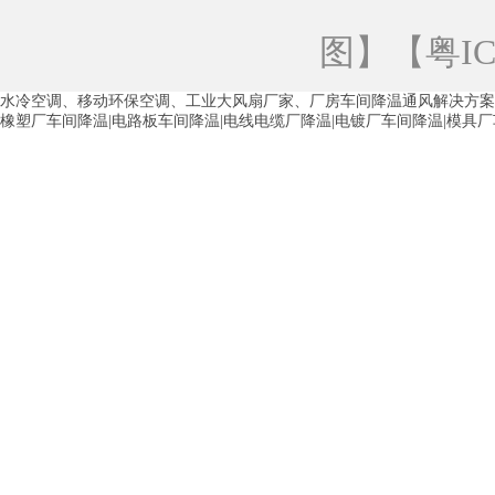
青海工业蒸发冷空调
重庆工业蒸发冷空
图
】【
粤IC
徐州水冷空调
常州水冷空调
苏州水
水冷空调、移动环保空调、工业大风扇厂家、厂房车间降温通风解决方案
湖州环保空调
合肥水冷空调
芜湖水
橡塑厂车间降温|电路板车间降温|电线电缆厂降温|电镀厂车间降温|模具
龙西车间降温省电空调
五联车间降温省
沙田车间降温省电空调
丹竹头车间降温
塘厦蒸发冷空调厂家
凤岗蒸发冷空调厂
中堂蒸发冷空调厂家
高埗蒸发冷空调厂
白云区蒸发冷空调厂家
荔湾车间降温省
增城蒸发冷空调厂家
从化车间降温省电
河南岸蒸发冷空调厂家
惠环蒸发冷空调
杨桥蒸发冷空调厂家
石湾蒸发冷空调厂
茶山塑胶厂降温
东莞工业大吊扇厂家