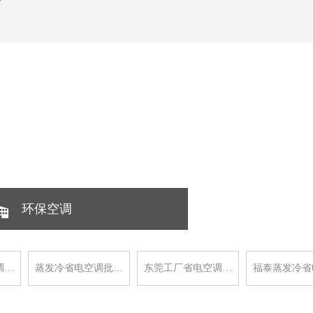
环保空调
调…
蒸发冷省电空调批…
东莞工厂省电空调…
福泰蒸发冷省