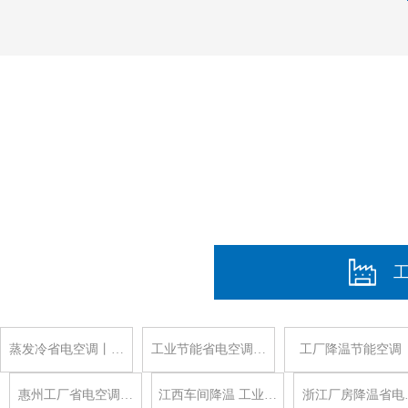
蒸发冷省电空调丨…
工业节能省电空调…
工厂降温节能空调
惠州工厂省电空调…
江西车间降温 工业…
浙江厂房降温省电