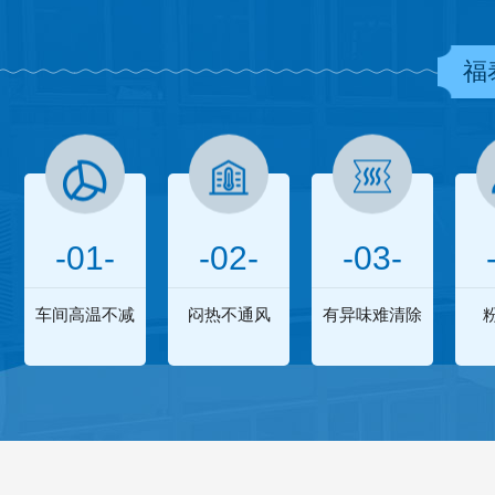
福
-01-
-02-
-03-
车间高温不减
闷热不通风
有异味难清除