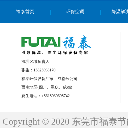
上海篮球馆降温设备
浙江蒸发冷省电空
福泰首页
环保空调
降温解
南京棋牌室降温
上海棋牌室降温
广
泉州工业省电空调
金华蒸发冷省电空调
桂林工业省电空调
梧州工业省电空调
佛山水帘风机生产厂家
东莞工厂降温通
清远永磁工业大吊扇
东莞铝合金湿帘定
深圳区域负责人
广州蒸发冷空调厂家
江西工业蒸发冷空
张生：13823698170
福泰环保设备厂家—成都分公司
永州车间降温省电空调
岳阳车间降温省
西南地区(四川、重庆、成都)
洪浪节能省电空调厂家
龙井节能省电空
夏生电话：+8618030698742
新安车间降温省电空调
黎光车间降温省
平山蒸发冷空调厂家
龙溪蒸发冷空调厂
Copyright © 2020 东莞
龙门蒸发冷空调厂家
博罗蒸发冷空调厂