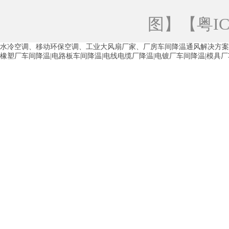
青海工业蒸发冷空调
重庆工业蒸发冷空
图
】【
粤IC
徐州水冷空调
常州水冷空调
苏州水
水冷空调、移动环保空调、工业大风扇厂家、厂房车间降温通风解决方案
湖州环保空调
合肥水冷空调
芜湖水
橡塑厂车间降温|电路板车间降温|电线电缆厂降温|电镀厂车间降温|模具
龙西车间降温省电空调
五联车间降温省
沙田车间降温省电空调
丹竹头车间降温
塘厦蒸发冷空调厂家
凤岗蒸发冷空调厂
中堂蒸发冷空调厂家
高埗蒸发冷空调厂
白云区蒸发冷空调厂家
荔湾车间降温省
增城蒸发冷空调厂家
从化车间降温省电
河南岸蒸发冷空调厂家
惠环蒸发冷空调
杨桥蒸发冷空调厂家
石湾蒸发冷空调厂
茶山塑胶厂降温
东莞工业大吊扇厂家