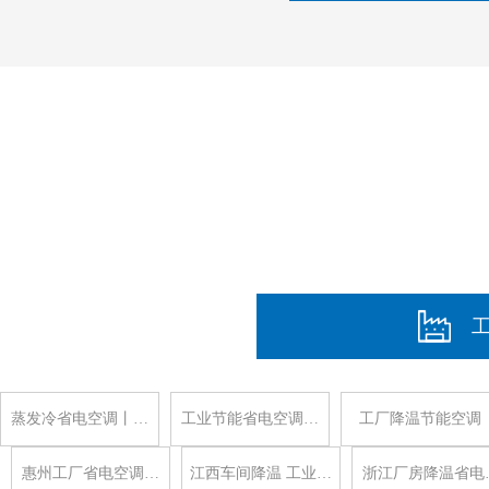
蒸发冷省电空调丨…
工业节能省电空调…
工厂降温节能空调
惠州工厂省电空调…
江西车间降温 工业…
浙江厂房降温省电