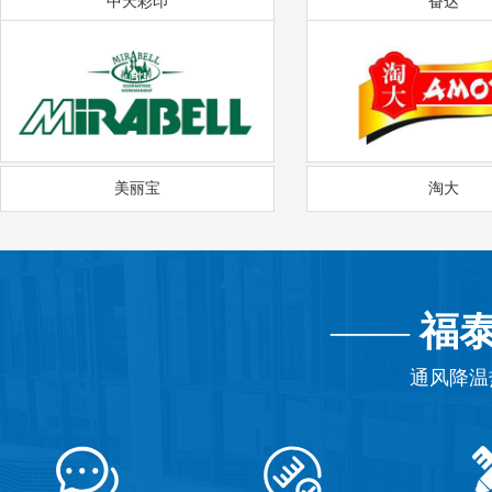
中天彩印
奋达
美丽宝
淘大
——
福
通风降温