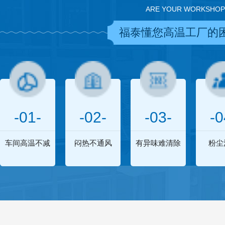
ARE YOUR WORKSHOP
福泰懂您高温工厂的
-01-
-02-
-03-
-0
车间高温不减
闷热不通风
有异味难清除
粉尘