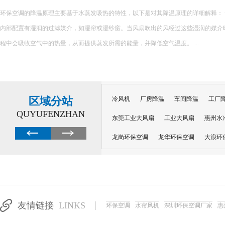
环保空调的降温原理主要基于水蒸发吸热的特性，以下是对其降温原理的详细解释： 一、核心原理 环保空调
内部配置有湿润的过滤媒介，如湿帘或湿纱窗。当风扇吹出的风经过这些湿润的媒介
程中会吸收空气中的热量，从而提供蒸发所需的能量，并降低空气温度。 ...
区域分站
冷风机
厂房降温
车间降温
工厂
QUYUFENZHAN
东莞工业大风扇
工业大风扇
惠州水
龙岗环保空调
龙华环保空调
大浪环
电子车间降温
注塑厂房降温
注塑车
移动冷风机
东莞水帘风机
深圳龙岗
东莞水帘工程
水帘定制
水帘纸
友情链接
LINKS
环保空调
水帘风机
深圳环保空调厂家
惠
工业省电空调管道机组
深圳注塑车间降