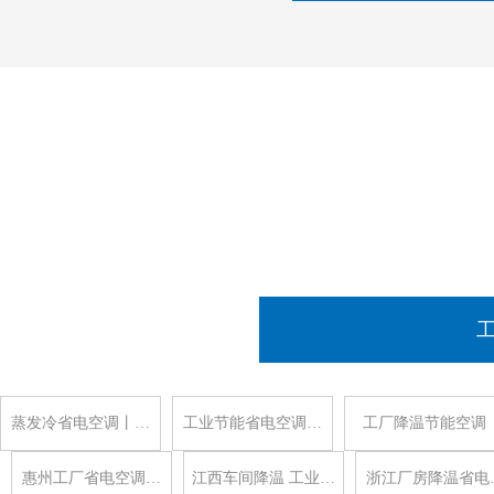
蒸发冷省电空调丨…
工业节能省电空调…
工厂降温节能空调
惠州工厂省电空调…
江西车间降温 工业…
浙江厂房降温省电