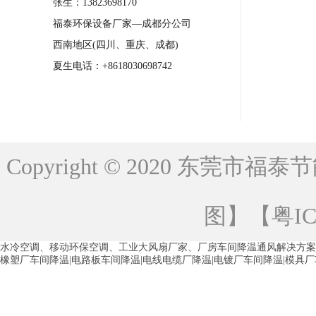
张生：13823698170
清远永磁工业大吊扇
东莞铝合金湿帘定
福泰环保设备厂家—成都分公司
广州蒸发冷空调厂家
江西工业蒸发冷空
西南地区(四川、重庆、成都)
永州车间降温省电空调
岳阳车间降温省
夏生电话：+8618030698742
洪浪节能省电空调厂家
龙井节能省电空
新安车间降温省电空调
黎光车间降温省
平山蒸发冷空调厂家
龙溪蒸发冷空调厂
Copyright © 2020 东莞
龙门蒸发冷空调厂家
博罗蒸发冷空调厂
青海工业蒸发冷空调
重庆工业蒸发冷空
图
】【
粤IC
徐州水冷空调
常州水冷空调
苏州水
水冷空调、移动环保空调、工业大风扇厂家、厂房车间降温通风解决方案
湖州环保空调
合肥水冷空调
芜湖水
橡塑厂车间降温|电路板车间降温|电线电缆厂降温|电镀厂车间降温|模具
龙西车间降温省电空调
五联车间降温省
沙田车间降温省电空调
丹竹头车间降温