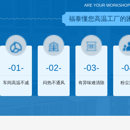
ARE YOUR WORKSHOP
福泰懂您高温工厂的
-01-
-02-
-03-
-0
车间高温不减
闷热不通风
有异味难清除
粉尘