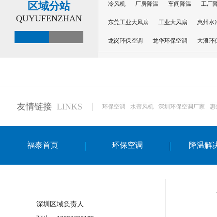
区域分站
冷风机
厂房降温
车间降温
工厂
QUYUFENZHAN
东莞工业大风扇
工业大风扇
惠州水
龙岗环保空调
龙华环保空调
大浪环
电子车间降温
注塑厂房降温
注塑车
移动冷风机
东莞水帘风机
深圳龙岗
东莞水帘工程
水帘定制
水帘纸
友情链接
LINKS
环保空调
水帘风机
深圳环保空调厂家
惠
工业省电空调管道机组
深圳注塑车间降
上海篮球馆降温设备
浙江蒸发冷省电空
福泰首页
环保空调
降温解
南京棋牌室降温
上海棋牌室降温
广
泉州工业省电空调
金华蒸发冷省电空调
桂林工业省电空调
梧州工业省电空调
深圳区域负责人
佛山水帘风机生产厂家
东莞工厂降温通