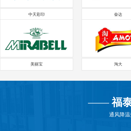
中天彩印
奋达
美丽宝
淘大
——
福
通风降温